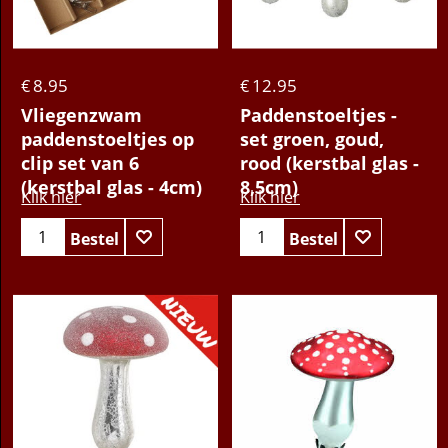
Bestel
Bestel
8.95
12.95
€
€
Vliegenzwam
Paddenstoeltjes -
paddenstoeltjes op
set groen, goud,
clip set van 6
rood (kerstbal glas -
(kerstbal glas - 4cm)
8,5cm)