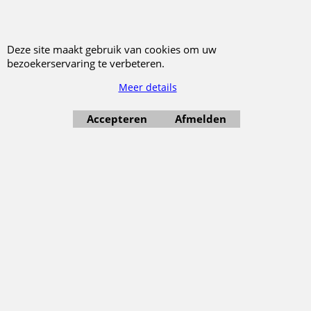
glas - 8cm)
Klik hier
Klik hier
Deze site maakt gebruik van cookies om uw
bezoekerservaring te verbeteren.
Bestel
Bestel
Meer details
Accepteren
Afmelden
5.95
€
Paddenstoel op clip -