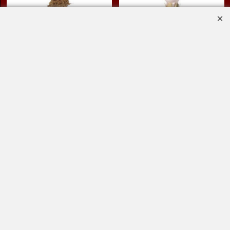
Klik hier
Klik hier
Bestel
Bestel
8.95
5.95
€
€
Paddenstoel op clip -
Paddenstoel op clip -
groen/wit
roodbruin en goud
(kerstboomversiering
(kerstbal glas - 9cm)