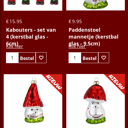
15.95
9.95
€
€
Kabouters - set van
Paddenstoel
4 (kerstbal glas -
mannetje (kerstbal
6cm)
glas - 9,5cm)
Klik hier
Klik hier
Bestel
Bestel