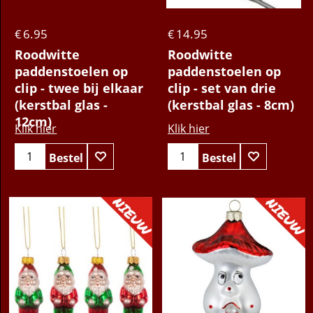
6.95
14.95
€
€
Roodwitte
Roodwitte
paddenstoelen op
paddenstoelen op
clip - twee bij elkaar
clip - set van drie
(kerstbal glas -
(kerstbal glas - 8cm)
12cm)
Klik hier
Klik hier
Bestel
Bestel