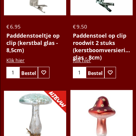
Klik hier
Klik hier
Bestel
Bestel
6.95
9.50
€
€
Padddenstoeltje op
Paddenstoel op clip
clip (kerstbal glas -
roodwit 2 stuks
8,5cm)
(kerstboomversiering
glas - 8cm)