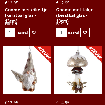
12.95
12.95
€
€
Gnome met eikeltje
Gnome met takje
(kerstbal glas -
(kerstbal glas -
13cm)
13cm)
Klik hier
Klik hier
Bestel
Bestel