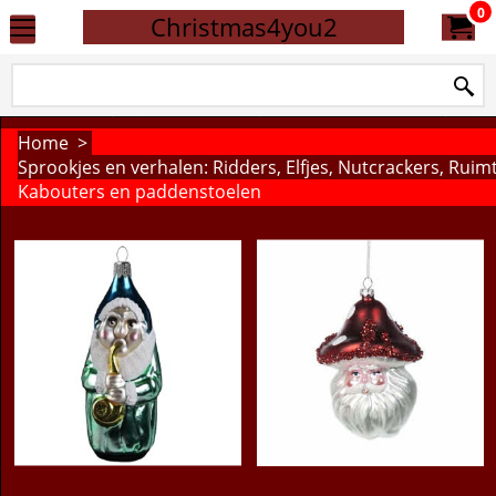
0
Christmas4you2
Home
>
Sprookjes en verhalen: Ridders, Elfjes, Nutcrackers, Rui
Kabouters en paddenstoelen