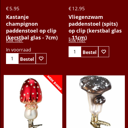
5.95
12.95
€
€
Kastanje
Vliegenzwam
champignon
paddenstoel (spits)
paddenstoel op clip
op clip (kerstbal glas
(kerstbal glas - 7cm)
- 11cm)
Klik hier
Klik hier
In voorraad
Bestel
Bestel