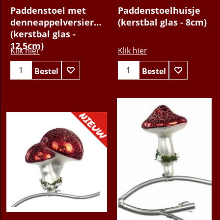
14.95
11.95
€
€
Paddenstoel met
Paddenstoelhuisje
denneappelversiering
(kerstbal glas - 8cm)
(kerstbal glas -
12,5cm)
Klik hier
Klik hier
Bestel
Bestel