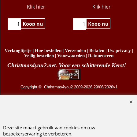
5cm)
€
11.95
€
8.95
Klik hier
Klik hier
Koop nu
Koop nu
Verlanglijstje
|
Hoe bestellen
|
Verzenden
|
Betalen
|
Uw privacy
|
Veilig bestellen
|
Voorwaarden
|
Retourneren
Christmas4you2.net. Voor een schitterende Kerst!
Copyright
© Christmas4you2 2009-2026 29/06/2026v1
D.R. Pruis Marketing & Verkoop @online - Leeuwarden, KvK 66492386, BTW nr
NL001438798B03
Deze site maakt gebruik van cookies om uw
bezoekerservaring te verbeteren.
Webwinkel gemaakt met ShopFactory webwinkel software.