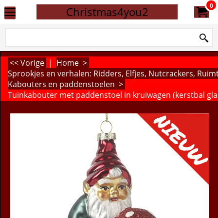
0
Christmas4you2
<< Vorige
|
Home
>
Sprookjes en verhalen: Ridders, Elfjes, Nutcrackers, Rui
Kabouters en paddenstoelen
>
Tuinkabouter met paddenstoel in kruiwagen (kerstbal gla