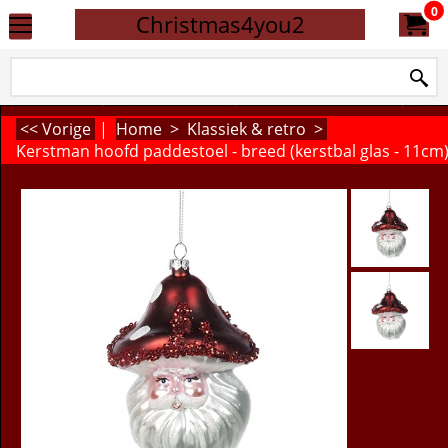
0
Christmas4you2
<< Vorige
|
Home
>
Klassiek & retro
>
Kerstman hoofd paddestoel - breed (kerstbal glas - 11cm