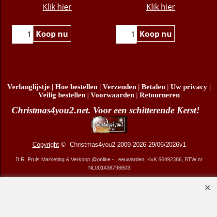
(kerstbal glas - 13cm)
(kerstbal glas - 13cm)
€
15.95
€
15.95
Klik hier
Klik hier
Koop nu
Koop nu
Verlanglijstje
|
Hoe bestellen
|
Verzenden
|
Betalen
|
Uw privacy
|
Veilig bestellen
|
Voorwaarden
|
Retourneren
Christmas4you2.net. Voor een schitterende Kerst!
Copyright
© Christmas4you2 2009-2026 29/06/2026v1
D.R. Pruis Marketing & Verkoop @online - Leeuwarden, KvK 66492386, BTW nr
NL001438798B03