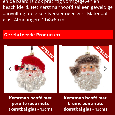
geschilderd en hebben een levendige uitdrukking
en de baard is ook prachtig vormgegeven en
beschilderd. Het Kerstmanhoofd zal een geweldige
aanvulling op je kerstversieringen zijn! Materiaal:
glas. Afmetingen: 11x8x8 cm.
Gerelateerde Producten
e
Kerstman hoofd met
Kerstman hoofd met
geruite rode muts
bruine bontmuts