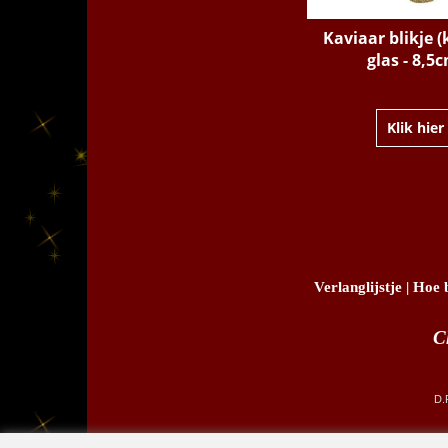
Kaviaar blikje (
glas - 8,5
Klik hier
Verlanglijstje
|
Hoe b
C
D.