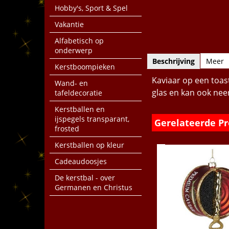
Hobby's, Sport & Spel
Vakantie
Alfabetisch op
onderwerp
Beschrijving
Meer
Kerstboompieken
Kaviaar op een toastj
Wand- en
glas en kan ook nee
tafeldecoratie
Kerstballen en
ijspegels transparant,
Gerelateerde P
frosted
Kerstballen op kleur
Cadeaudoosjes
De kerstbal - over
Germanen en Christus