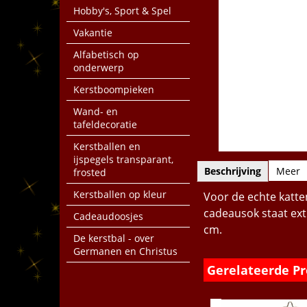
Hobby's, Sport & Spel
Vakantie
Alfabetisch op
onderwerp
Kerstboompieken
Wand- en
tafeldecoratie
Kerstballen en
ijspegels transparant,
Beschrijving
Meer
frosted
Kerstballen op kleur
Voor de echte katten
cadeausok staat extr
Cadeaudoosjes
cm.
De kerstbal - over
Germanen en Christus
Gerelateerde P