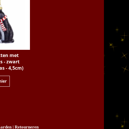
tten met
s - zwart
as - 4,5cm)
hier
arden
|
Retourneren