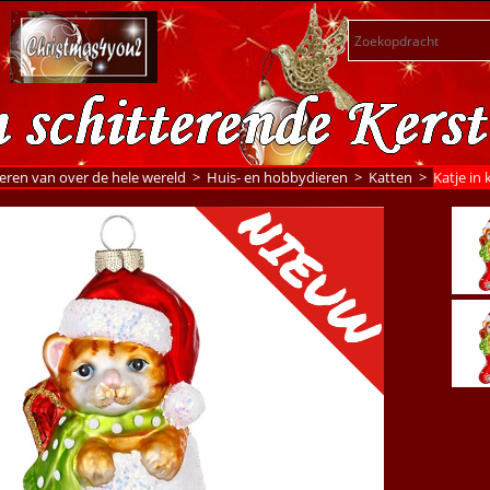
eren van over de hele wereld
>
Huis- en hobbydieren
>
Katten
>
Katje in 