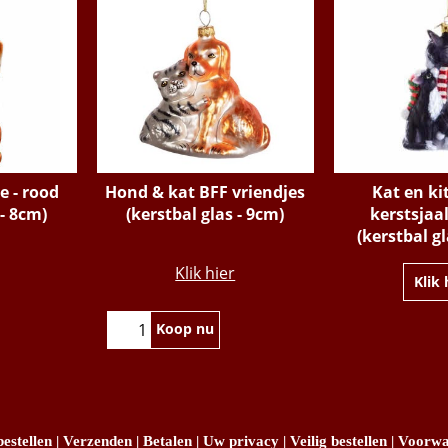
e - rood
Hond & kat BFF vriendjes
Kat en ki
 - 8cm)
(kerstbal glas - 9cm)
kerstsjaal
(kerstbal gl
€
12.95
Klik hier
Klik 
Koop nu
estellen
|
Verzenden
|
Betalen
|
Uw privacy
|
Veilig bestellen
|
Voorwa