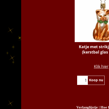
Katje met strikj
(kerstbal glas
€
12.95
Klik hier
Koop nu
Verlanglijstje
|
Hoe b