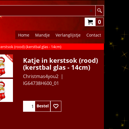
0
Home
Mandje
Verlanglijstje
Contact
kerstsok (rood) (kerstbal glas - 14cm)
Katje in kerstsok (rood)
(kerstbal glas - 14cm)
Christmas4you2
IG64738H600_01
11.95
€
Bestel