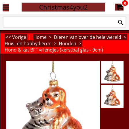
0
Christmas4you2
<< Vorige
|
Home
>
Dieren van over de hele wereld
>
Huis- en hobbydieren
>
Honden
>
Hond & kat BFF vriendjes (kerstbal glas - 9cm)