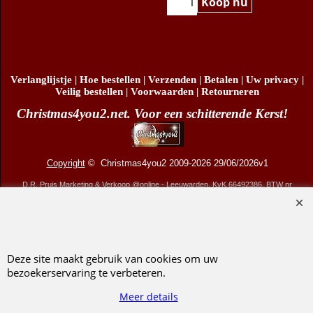
Koop nu
Verlanglijstje
|
Hoe bestellen
|
Verzenden
|
Betalen
|
Uw privacy
|
Veilig bestellen
|
Voorwaarden
|
Retourneren
Christmas4you2.net. Voor een schitterende Kerst!
Copyright
© Christmas4you2 2009-2026 29/06/2026v1
D.R. Pruis Marketing & Verkoop @online - Leeuwarden, KvK 66492386, BTW nr
NL001438798B03
Deze site maakt gebruik van cookies om uw
bezoekerservaring te verbeteren.
Webwinkel gemaakt met ShopFactory webwinkel software.
Meer details