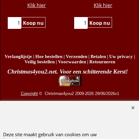
15cm)
(kerstbal glas - 9,5cm)
€
8.95
€
9.95
Klik hier
Klik hier
Koop nu
Koop nu
Verlanglijstje
|
Hoe bestellen
|
Verzenden
|
Betalen
|
Uw privacy
|
Veilig bestellen
|
Voorwaarden
|
Retourneren
Christmas4you2.net. Voor een schitterende Kerst!
Copyright
© Christmas4you2 2009-2026 29/06/2026v1
D.R. Pruis Marketing & Verkoop @online - Leeuwarden, KvK 66492386, BTW nr
NL001438798B03
Deze site maakt gebruik van cookies om uw