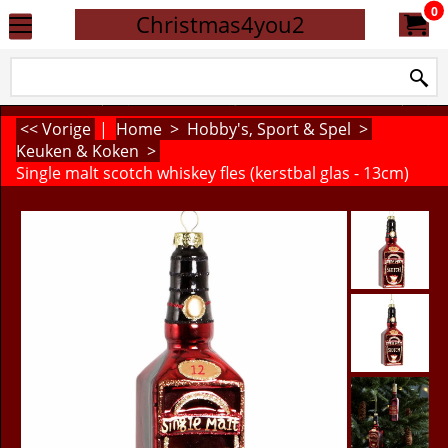
0
Christmas4you2
<< Vorige
|
Home
>
Hobby's, Sport & Spel
>
Keuken & Koken
>
Single malt scotch whiskey fles (kerstbal glas - 13cm)