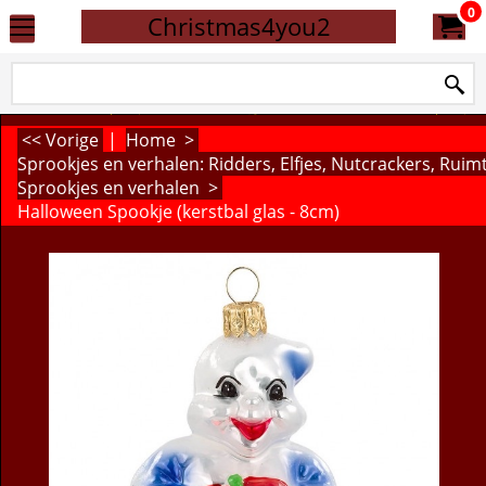
0
Christmas4you2
<< Vorige
|
Home
>
Sprookjes en verhalen: Ridders, Elfjes, Nutcrackers, Rui
Sprookjes en verhalen
>
Halloween Spookje (kerstbal glas - 8cm)