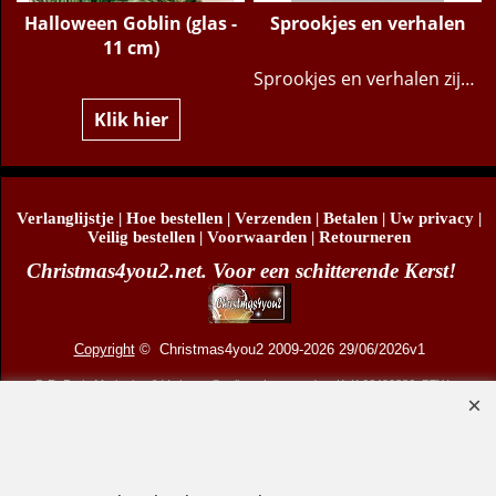
Halloween Goblin (glas -
Sprookjes en verhalen
11 cm)
Sprookjes en verhalen zijn van alle tijden. Zoek je een sprookje van vroeger zoals Hans en Grietje of iets moderns zoals Halloween? Hier staan vele prachtige kerstballen en kerstfiguurtjes in bijzondere uitvoeringen.
Klik hier
Verlanglijstje
|
Hoe bestellen
|
Verzenden
|
Betalen
|
Uw privacy
|
Veilig bestellen
|
Voorwaarden
|
Retourneren
Christmas4you2.net. Voor een schitterende Kerst!
Copyright
© Christmas4you2 2009-2026 29/06/2026v1
D.R. Pruis Marketing & Verkoop @online - Leeuwarden, KvK 66492386, BTW nr
NL001438798B03
Webwinkel gemaakt met ShopFactory webwinkel software.