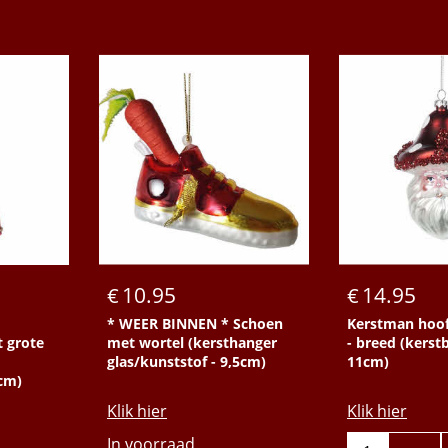
10.95
14.95
€
€
* WEER BINNEN * Schoen
Kerstman hoof
t grote
met wortel (kersthanger
- breed (kerstb
glas/kunststof - 9,5cm)
11cm)
7cm)
Klik hier
Klik hier
In voorraad