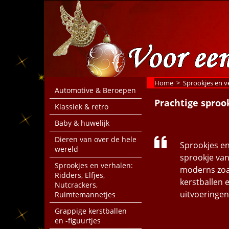
Home
>
Sprookjes en v
Automotive & Beroepen
Prachtige sproo
Klassiek & retro
Baby & huwelijk
Dieren van over de hele
Sprookjes en 
wereld
sprookje van
Sprookjes en verhalen:
moderns zoal
Ridders, Elfjes,
kerstballen e
Nutcrackers,
uitvoeringen
Ruimtemannetjes
Grappige kerstballen
en -figuurtjes