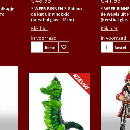
48.95
41.95
€
€
odkapje
* WEER BINNEN * Gideon
* WEER BINNE
cm)
de kat uit Pinokkio
de walvis uit 
(kerstbal glas - 12cm)
(kerstbal glas 
Klik hier
Klik hier
In voorraad
In voorraad
Bestel
Bestel