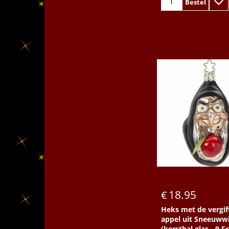
Bestel
18.95
€
Heks met de vergif
appel uit Sneeuwwi
(kerstbal glas - 9,5