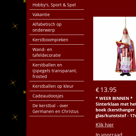
Hobby's, Sport & Spel
Vakantie
Alfabetisch op
onderwerp
Kerstboompieken
Wand- en
tafeldecoratie
Kerstballen en
ijspegels transparant,
frosted
Kerstballen op kleur
13.95
€
Cadeaudoosjes
* WEER BINNEN *
Sinterklaas met he
De kerstbal - over
boek (kersthanger
Germanen en Christus
glas/kunststof - 1
Klik hier
In voorraad