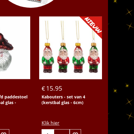
15.95
€
d paddestoel
Kabouters - set van 4
al glas -
(kerstbal glas - 6cm)
Klik hier