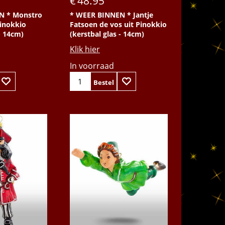
48.95
€
N * Monstro
* WEER BINNEN * Jantje
Pinokkio
Fatsoen de vos uit Pinokkio
- 14cm)
(kerstbal glas - 14cm)
Klik hier
In voorraad
Bestel