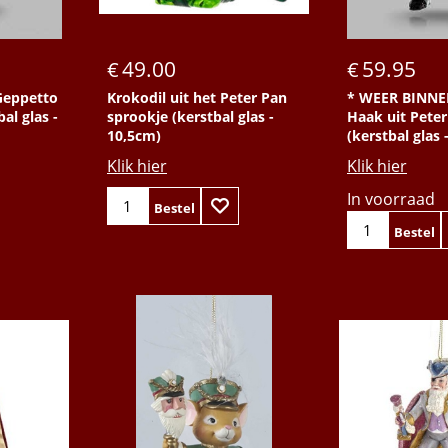
49.00
59.95
€
€
Geppetto
Krokodil uit het Peter Pan
* WEER BINNEN
al glas -
sprookje (kerstbal glas -
Haak uit Pete
10,5cm)
(kerstbal glas 
Klik hier
Klik hier
In voorraad
Bestel
Bestel