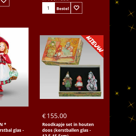
Bestel
155.00
€
N *
Roodkapje set in houten
stbal glas -
doos (kerstballen glas -
12,5-15,5cm)