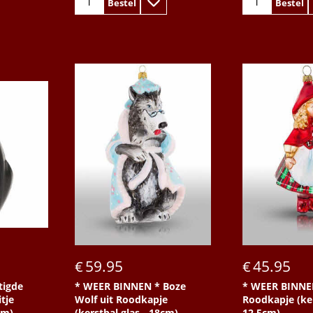
Bestel
Bestel
59.95
45.95
€
€
tigde
* WEER BINNEN * Boze
* WEER BINNE
tje
Wolf uit Roodkapje
Roodkapje (ker
cm)
(kerstbal glas - 18cm)
12,5cm)