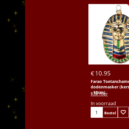
Bestel
10.95
€
Farao Toetancham
dodenmasker (kers
- 10cm)
Klik hier
In voorraad