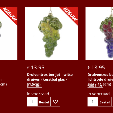
13.95
13.95
€
€
 -
Druiventros berijpt - witte
Druiventros ber
n
druiven (kerstbal glas -
lichtrode drui
,5cm)
11,5cm)
glas - 11,5cm)
Klik hier
Klik hier
In voorraad
In voorraad
Bestel
Bestel