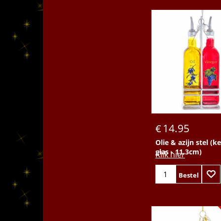
In voorraad
Bestel
14.95
€
Olie & azijn stel (k
glas - 11,3cm)
Klik hier