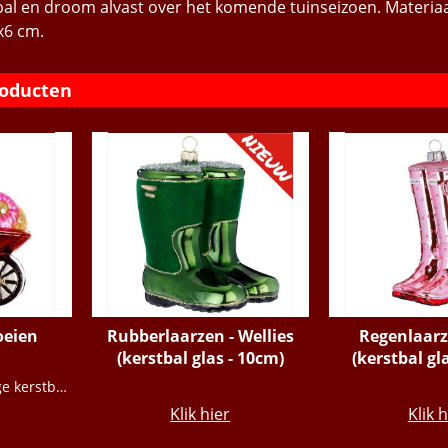
bal en droom alvast over het komende tuinseizoen. Materiaal
x6 cm.
roducten
oeien
Rubberlaarzen - Wellies
Regenlaarz
(kerstbal glas - 10cm)
(kerstbal gl
€
10.95
€
10
Kijk hier voor prachtige kerstballen voor de tuinliefhebber!
Klik hier
Klik h