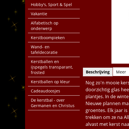
Hobby's, Sport & Spel
Vakantie
Alfabetisch op
onderwerp
Kerstboompieken
Wand- en
tafeldecoratie
Kerstballen en
ijspegels transparant,
Beschrijving
Meer
frosted
Kerstballen op kleur
Nog zo'n mooie kerst
doorzichtig glas hee
Cadeaudoosjes
plantjes. In de win
De kerstbal - over
Nieuwe plannen mak
Germanen en Christus
groentes. Elk jaar i
trekken om ze na All
alvast met kerst naa