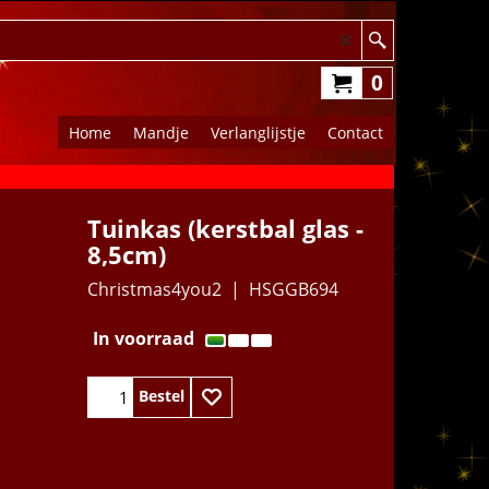
0
Home
Mandje
Verlanglijstje
Contact
Tuinkas (kerstbal glas -
8,5cm)
Christmas4you2
HSGGB694
8.95
€
In voorraad
Bestel