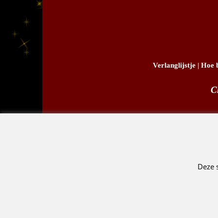
Verlanglijstje
|
Hoe b
C
D.
Deze 