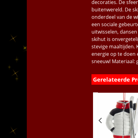
decoraties. De sfee
buitenwereld. De ski
onderdeel van de wi
een sociale gebeur
uitwisselen, dansen
skihut is onvergete
stevige maaltijden.
energie op te doen e
sneeuw! Materiaal: 
Gerelateerde P