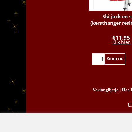
Ski-jack en s
(kersthanger resi
€
11.95
Klik hier
Koop nu
Verlanglijstje
|
Hoe b
C
D.