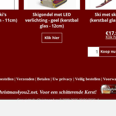
ki's
Skigondel met LED
Ski met s
n - 11cm)
verlichting - geel (kerstbal
(kerstbal gla
glas - 12cm)
€
17
Klik h
Klik hier
Koop nu
estellen
|
Verzenden
|
Betalen
|
Uw privacy
|
Veilig bestellen
|
Voorwa
hristmas4you2.net. Voor een schitterende Kerst!
Copyright
© Christmas4you2 2009-2026 29/06/2026v1
R. Pruis Marketing & Verkoop @online - Leeuwarden, KvK 66492386, BTW nr NL001438798