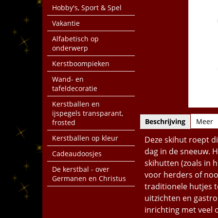
Hobby's, Sport & Spel
Vakantie
Alfabetisch op
onderwerp
Kerstboompieken
Wand- en
tafeldecoratie
Kerstballen en
ijspegels transparant,
Beschrijving
Meer
frosted
Kerstballen op kleur
Deze skihut roept d
dag in de sneeuw. H
Cadeaudoosjes
skihutten (zoals in
De kerstbal - over
voor herders of noo
Germanen en Christus
traditionele hutjes
uitzichten en gastr
inrichting met veel