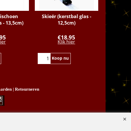
kischoen
Skieër (kerstbal glas -
Skiester
s - 13,5cm)
12,5cm)
glas/res
1
.95
€
18.95
€
ier
Klik hier
K
Koop nu
Koo
arden
|
Retourneren
B03