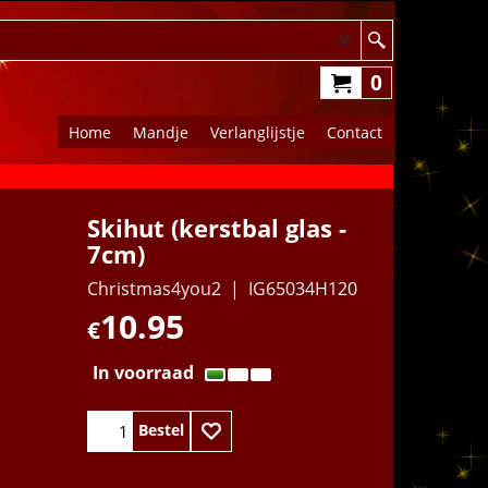
0
Home
Mandje
Verlanglijstje
Contact
Skihut (kerstbal glas -
7cm)
Christmas4you2
IG65034H120
10.95
€
In voorraad
Bestel