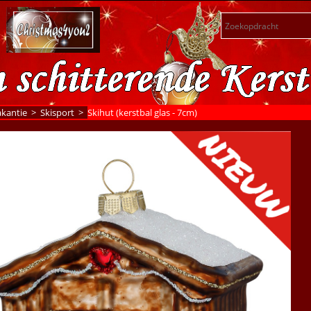
kantie
>
Skisport
>
Skihut (kerstbal glas - 7cm)