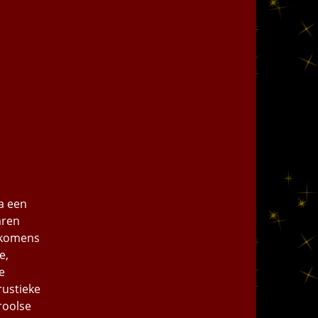
a een
aren
erkomens
e,
e
rustieke
roolse