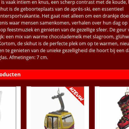
r is vaak intiem en knus, een scherp contrast met de koude,
hut is de geboorteplaats van de après-ski, een essentieel
ntersportvakantie. Het gaat niet alleen om een drankje doen
tenis waar mensen samenkomen, verhalen over hun dag op 
 op feestmuziek en genieten van de gezellige sfeer. De geur
lijk: een mix van warme chocolademelk met slagroom, glühw
 Kortom, de skihut is de perfecte plek om op te warmen, nie
n te genieten van de unieke gezelligheid die hoort bij een d
glas. Afmetingen: 7 cm.
roducten