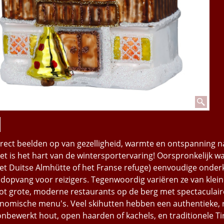
irect beelden op van gezelligheid, warmte en ontspanning n
et is het hart van de wintersportervaring! Oorspronkelijk w
 het Duitse Almhütte of het Franse refuge) eenvoudige ond
dopvang voor reizigers. Tegenwoordig variëren ze van klein
 tot grote, moderne restaurants op de berg met spectaculair
onomische menu's. Veel skihutten hebben een authentieke, 
 onbewerkt hout, open haarden of kachels, en traditionele Ti