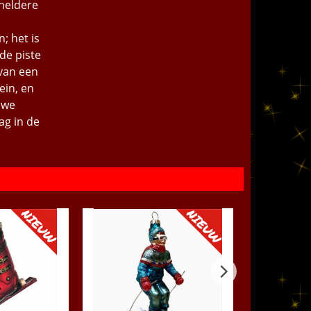
 heldere
; het is
de piste
 van een
ein, en
uwe
ag in de