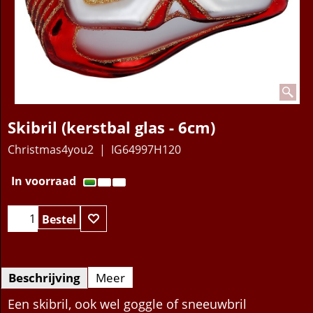
Skibril (kerstbal glas - 6cm)
Christmas4you2
IG64997H120
11.95
€
In voorraad
Bestel
Beschrijving
Meer