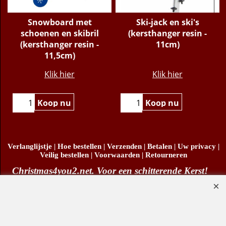
Snowboard met
Ski-jack en ski's
schoenen en skibril
(kersthanger resin -
(kersthanger resin -
11cm)
11,5cm)
€
10.95
€
11.95
Klik hier
Klik hier
Koop nu
Koop nu
Verlanglijstje
|
Hoe bestellen
|
Verzenden
|
Betalen
|
Uw privacy
|
Veilig bestellen
|
Voorwaarden
|
Retourneren
Christmas4you2.net. Voor een schitterende Kerst!
Copyright
© Christmas4you2 2009-2026 29/06/2026v1