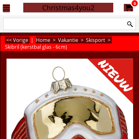
0
Christmas4you2
<< Vorige
|
Home
>
Vakantie
>
Skisport
>
Skibril (kerstbal glas - 6cm)