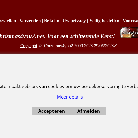
estellen
|
Verzenden
|
Betalen
|
Uw privacy
|
Veilig bestellen
|
Voorwa
hristmas4you2.net. Voor een schitterende Kerst!
Copyright
© Christmas4you2 2009-2026 29/06/2026v1
R. Pruis Marketing & Verkoop @online - Leeuwarden, KvK 66492386, BTW nr NL001438798
Webwinkel gemaakt met ShopFactory webwinkel software.
site maakt gebruik van cookies om uw bezoekerservaring te verbe
Meer details
Accepteren
Afmelden