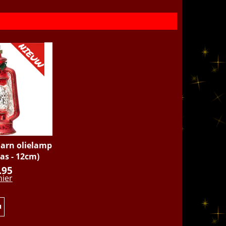
arn olielamp
las - 12cm)
.95
hier
u