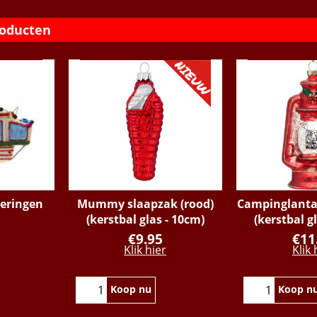
roducten
eringen
Mummy slaapzak (rood)
Campinglanta
(kerstbal glas - 10cm)
(kerstbal g
€
9.95
€
11
Klik hier
Klik 
Koop nu
Koop n