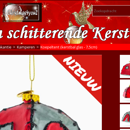
kantie
>
Kamperen
>
Koepeltent (kerstbal glas - 7,5cm)