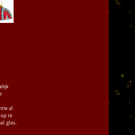
lijk
e
tie al
 op te
l: glas.