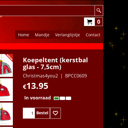
0
Home
Mandje
Verlanglijstje
Contact
Koepeltent (kerstbal
glas - 7,5cm)
Christmas4you2
BPCC0609
13.95
€
In voorraad
Bestel