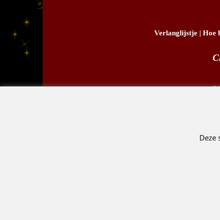
Verlanglijstje
|
Hoe b
C
D.
Deze 