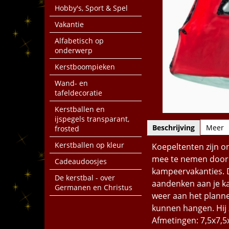
Hobby's, Sport & Spel
Vakantie
Alfabetisch op
onderwerp
Kerstboompieken
Wand- en
tafeldecoratie
Kerstballen en
ijspegels transparant,
Beschrijving
Meer
frosted
Kerstballen op kleur
Koepeltenten zijn on
mee te nemen door h
Cadeaudoosjes
kampeervakanties. D
De kerstbal - over
aandenken aan je ka
Germanen en Christus
weer aan het planne
kunnen hangen. Hij za
Afmetingen: 7,5x7,5