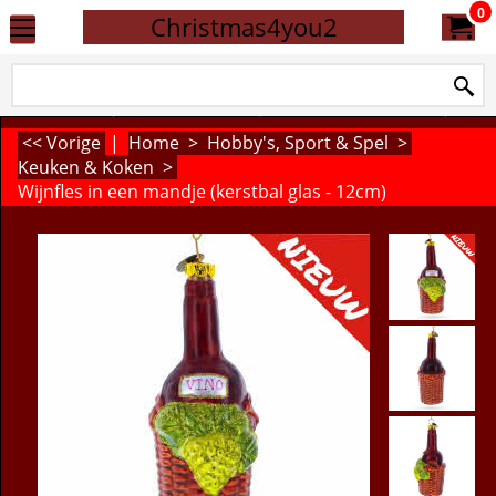
0
Christmas4you2
<< Vorige
|
Home
>
Hobby's, Sport & Spel
>
Keuken & Koken
>
Wijnfles in een mandje (kerstbal glas - 12cm)