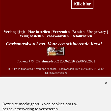
20,6cm)
Klik hier
Verlanglijstje
|
Hoe bestellen
|
Verzenden
|
Betalen
|
Uw privacy
|
Veilig bestellen
|
Voorwaarden
|
Retourneren
Christmas4you2.net. Voor een schitterende Kerst!
Copyright
© Christmas4you2 2009-2026 29/06/2026v1
D.R. Pruis Marketing & Verkoop @online - Leeuwarden, KvK 66492386, BTW nr
NL001438798B03
Webwinkel gemaakt met ShopFactory webwinkel software.
Deze site maakt gebruik van cookies om uw
bezoekerservaring te verbeteren.