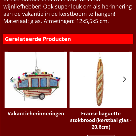
Deze kersthanger van een fles rode wijn in een
flessenhouder is perfect voor de echte
wijnliefhebber! Ook super leuk om als herinnering
aan de vakantie in de kerstboom te hangen!
Materiaal: glas. Afmetingen: 12x5,5x5 cm.
Gerelateerde Producten
-
Vakantieherinneringen
Franse baguette
stokbrood (kerstbal glas -