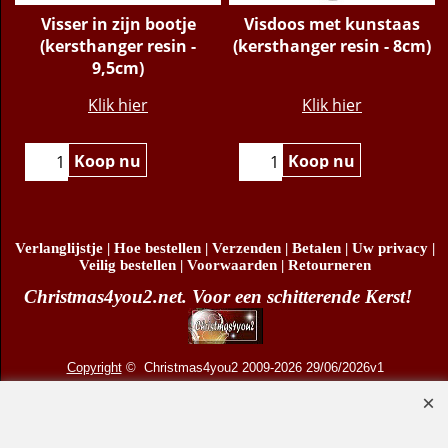
Visser in zijn bootje
Visdoos met kunstaas
(kersthanger resin -
(kersthanger resin - 8cm)
9,5cm)
€
13.95
€
13.95
Klik hier
Klik hier
Koop nu
Koop nu
Verlanglijstje
|
Hoe bestellen
|
Verzenden
|
Betalen
|
Uw privacy
|
Veilig bestellen
|
Voorwaarden
|
Retourneren
Christmas4you2.net. Voor een schitterende Kerst!
Copyright
© Christmas4you2 2009-2026 29/06/2026v1
D.R. Pruis Marketing & Verkoop @online - Leeuwarden, KvK 66492386, BTW nr
NL001438798B03