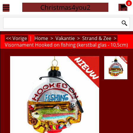
0
Christmas4you2
<< Vorige
|
Home
>
Vakantie
>
Strand & Zee
>
Visornament Hooked on fishing (kerstbal glas - 10,5cm)