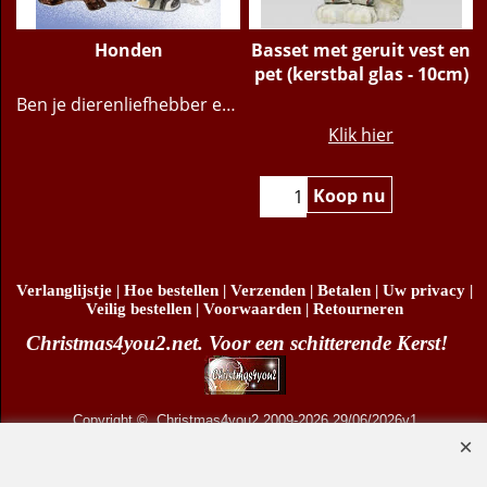
Honden
Basset met geruit vest en
pet (kerstbal glas - 10cm)
Ben je dierenliefhebber en heb je één of meer honden in huis? Ontzettend leuk om dan een kerstbal van jouw lieverd in je kerstboom te hangen. Kijk snel of jouw ras er bij zit! | Christmas4you2 voor een schitterende Kerst
€
34.95
Klik hier
Koop nu
Verlanglijstje
|
Hoe bestellen
|
Verzenden
|
Betalen
|
Uw privacy
|
Veilig bestellen
|
Voorwaarden
|
Retourneren
Christmas4you2.net. Voor een schitterende Kerst!
Copyright
© Christmas4you2 2009-2026 29/06/2026v1