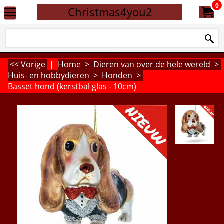
0
Christmas4you2
<< Vorige
|
Home
>
Dieren van over de hele wereld
>
Huis- en hobbydieren
>
Honden
>
Basset hond (kerstbal glas - 10cm)