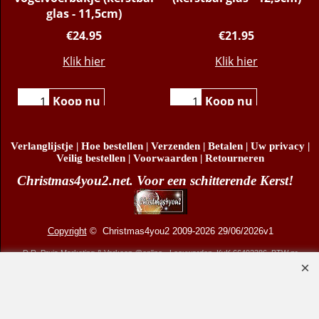
glas - 11,5cm)
€
24.95
€
21.95
Klik hier
Klik hier
Koop nu
Koop nu
Verlanglijstje
|
Hoe bestellen
|
Verzenden
|
Betalen
|
Uw privacy
|
Veilig bestellen
|
Voorwaarden
|
Retourneren
Christmas4you2.net. Voor een schitterende Kerst!
Copyright
© Christmas4you2 2009-2026 29/06/2026v1
D.R. Pruis Marketing & Verkoop @online - Leeuwarden, KvK 66492386, BTW nr
NL001438798B03