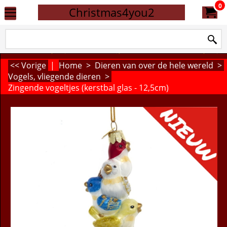
0
Christmas4you2
<< Vorige
|
Home
>
Dieren van over de hele wereld
>
Vogels, vliegende dieren
>
Zingende vogeltjes (kerstbal glas - 12,5cm)