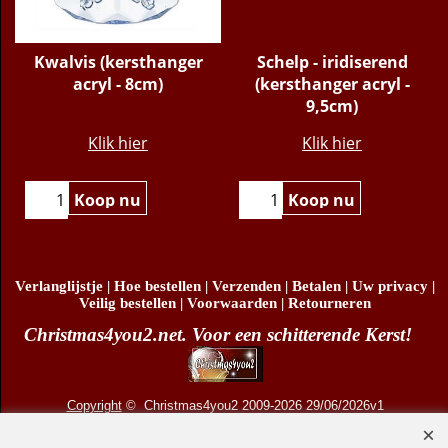
Kwalvis (kersthanger
Schelp - iridiserend
)
acryl - 8cm)
(kersthanger acryl -
9,5cm)
€
8.95
€
9.95
Klik hier
Klik hier
Koop nu
Koop nu
Verlanglijstje
|
Hoe bestellen
|
Verzenden
|
Betalen
|
Uw privacy
|
Veilig bestellen
|
Voorwaarden
|
Retourneren
Christmas4you2.net. Voor een schitterende Kerst!
Copyright
© Christmas4you2 2009-2026 29/06/2026v1