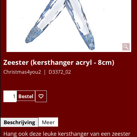
Zeester (kersthanger acryl - 8cm)
Christmas4you2
D3372_02
7.95
€
Bestel
Beschrijving
Meer