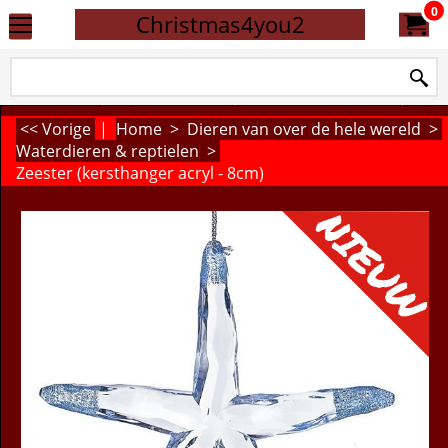
0
Christmas4you2
<< Vorige
|
Home
>
Dieren van over de hele wereld
>
Waterdieren & reptielen
>
Zeester (kersthanger acryl - 8cm)