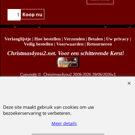
Klik hier
Klik hier
Koop nu
Verlanglijstje
|
Hoe bestellen
|
Verzenden
|
Betalen
|
Uw privacy
|
Veilig bestellen
|
Voorwaarden
|
Retourneren
Christmas4you2.net. Voor een schitterende Kerst!
Copyright
© Christmas4you2 2009-2026 29/06/2026v1
D.R. Pruis Marketing & Verkoop @online - Leeuwarden, KvK 66492386, BTW nr
NL001438798B03
Deze site maakt gebruik van cookies om uw
bezoekerservaring te verbeteren.
Webwinkel gemaakt met ShopFactory webwinkel software.
Meer details