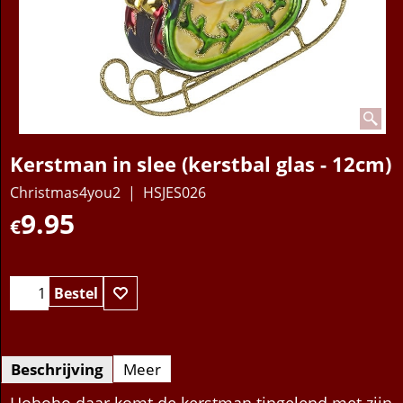
Kerstman in slee (kerstbal glas - 12cm)
Christmas4you2
HSJES026
9.95
€
Bestel
Beschrijving
Meer
Hohoho daar komt de kerstman tingelend met zijn