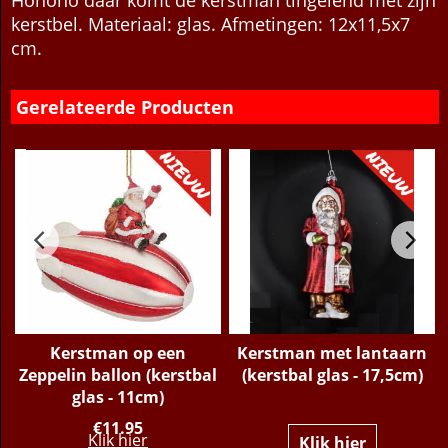
kerstbel. Materiaal: glas. Afmetingen: 12x11,5x7
cm.
Gerelateerde Producten
n
Kerstman op een
Kerstman met lantaarn
-
Zeppelin ballon (kerstbal
(kerstbal glas - 17,5cm)
glas - 11cm)
€
11.95