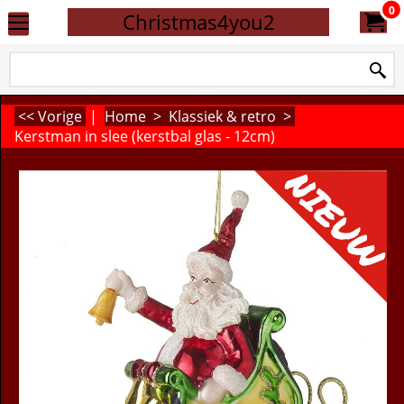
0
Christmas4you2
<< Vorige
|
Home
>
Klassiek & retro
>
Kerstman in slee (kerstbal glas - 12cm)