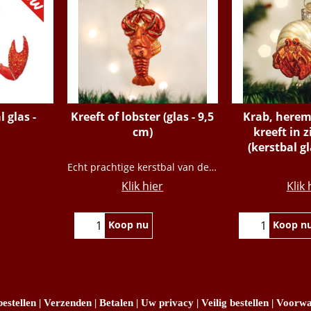
l glas -
Kreeft of lobster (glas - 9,5
Krab, heremi
cm)
kreeft in z
(kerstbal gl
€
18.95
€
14
Echt prachtige kerstbal van deze grote kreeft
Klik hier
Klik 
Koop nu
Koop n
estellen
|
Verzenden
|
Betalen
|
Uw privacy
|
Veilig bestellen
|
Voorwa