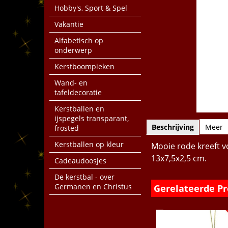
Hobby's, Sport & Spel
Vakantie
Alfabetisch op
onderwerp
Kerstboompieken
Wand- en
tafeldecoratie
Kerstballen en
ijspegels transparant,
Beschrijving
Meer
frosted
Kerstballen op kleur
Mooie rode kreeft vo
13x7,5x2,5 cm.
Cadeaudoosjes
De kerstbal - over
Germanen en Christus
Gerelateerde P