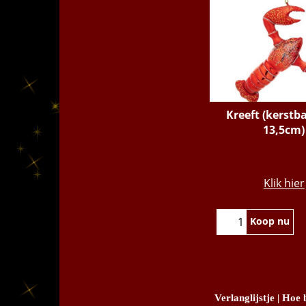
Kreeft (kerstba
13,5cm)
€
10.95
Klik hier
Koop nu
Verlanglijstje
|
Hoe b