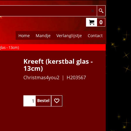
0
Home
Mandje
Verlanglijstje
Contact
glas - 13cm)
Kreeft (kerstbal glas -
13cm)
Christmas4you2
H203567
8.95
€
Bestel