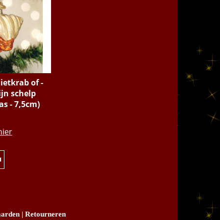
etkrab of -
ijn schelp
as - 7,5cm)
.95
hier
u
arden
|
Retourneren