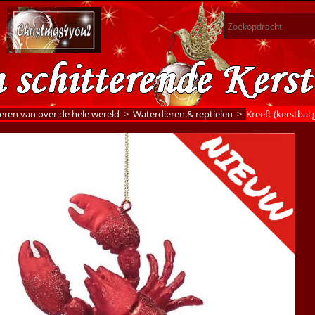
eren van over de hele wereld
>
Waterdieren & reptielen
>
Kreeft (kerstbal 