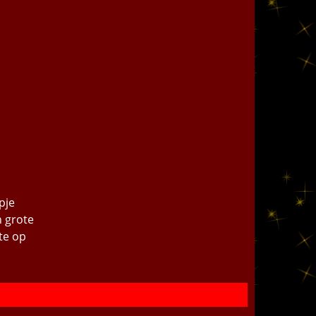
pje
n grote
te op