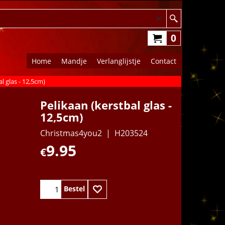
0
Home
Mandje
Verlanglijstje
Contact
l glas - 12,5cm)
Pelikaan (kerstbal glas -
12,5cm)
Christmas4you2
H203524
9.95
€
Bestel