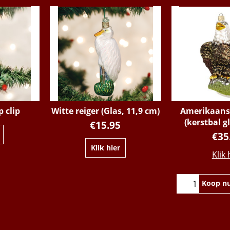
 clip
Witte reiger (Glas, 11,9 cm)
Amerikaans
(kerstbal g
€
15.95
€
35
Klik hier
Klik 
Koop n