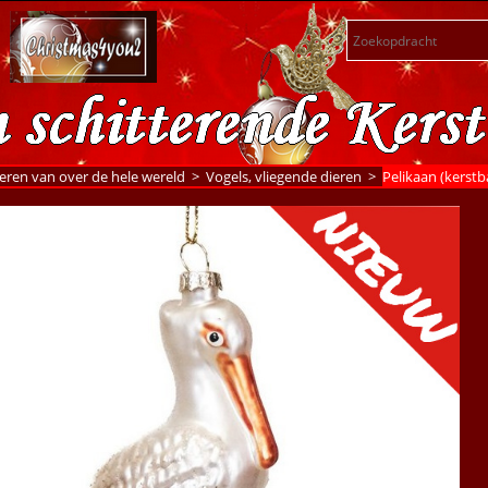
eren van over de hele wereld
>
Vogels, vliegende dieren
>
Pelikaan (kerstba