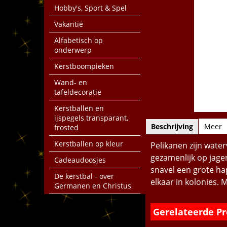
Hobby's, Sport & Spel
Vakantie
Alfabetisch op
onderwerp
Kerstboompieken
Wand- en
tafeldecoratie
Kerstballen en
ijspegels transparant,
Beschrijving
Meer
frosted
Kerstballen op kleur
Pelikanen zijn wate
gezamenlijk op jagen
Cadeaudoosjes
snavel een grote ha
De kerstbal - over
elkaar in kolonies. 
Germanen en Christus
Gerelateerde P