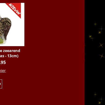
e zeearend
las - 13cm)
.95
hier
u