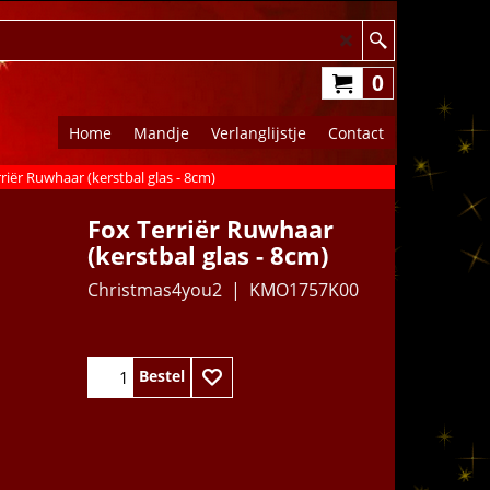
0
Home
Mandje
Verlanglijstje
Contact
riër Ruwhaar (kerstbal glas - 8cm)
Fox Terriër Ruwhaar
(kerstbal glas - 8cm)
Christmas4you2
KMO1757K00
25.95
€
Bestel