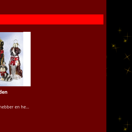
den
Ben je dierenliefhebber en heb je één of meer honden in huis? Ontzettend leuk om dan een kerstbal van jouw lieverd in je kerstboom te hangen. Kijk snel of jouw ras er bij zit! | Christmas4you2 voor een schitterende Kerst