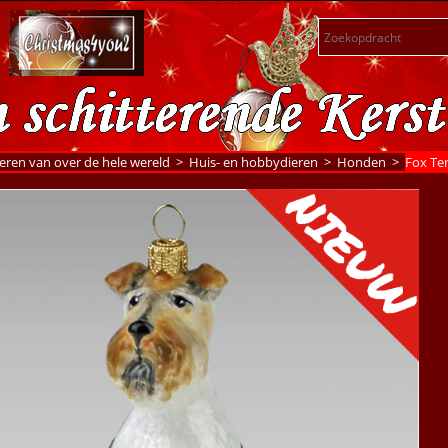
eren van over de hele wereld
>
Huis- en hobbydieren
>
Honden
>
Fox Ter