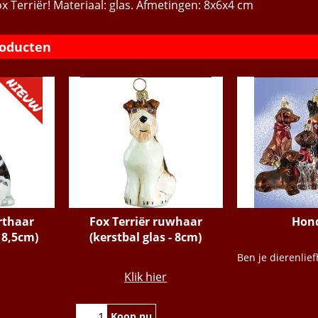
x Terriër! Materiaal: glas. Afmetingen: 8x6x4 cm
roducten
rthaar
Fox Terriër ruwhaar
Hon
- 8,5cm)
(kerstbal glas - 8cm)
€
42.95
Klik hier