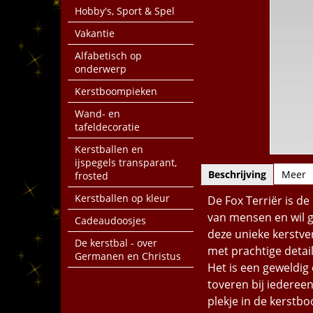
Hobby's, Sport & Spel
Vakantie
Alfabetisch op
onderwerp
Kerstboompieken
Wand- en
tafeldecoratie
Kerstballen en
ijspegels transparant,
Beschrijving
Meer
frosted
Kerstballen op kleur
De Fox Terriër is de 
van mensen en wil g
Cadeaudoosjes
deze unieke kerstve
De kerstbal - over
met prachtige detail
Germanen en Christus
Het is een geweldig 
toveren bij iedereen
plekje in de kerstb