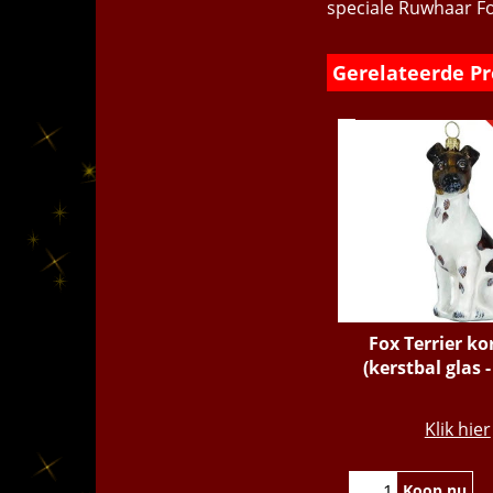
speciale Ruwhaar Fo
Gerelateerde P
Fox Terrier ko
(kerstbal glas 
€
40.95
Klik hier