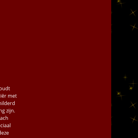
houdt
riër met
hilderd
g zijn.
lach
ciaal
deze