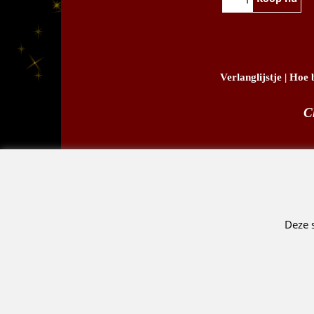
Koop nu
Verlanglijstje
|
Hoe b
C
D.
Deze 