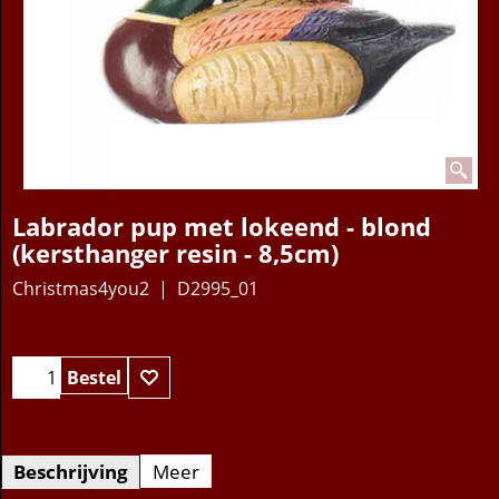
Labrador pup met lokeend - blond
(kersthanger resin - 8,5cm)
Christmas4you2
D2995_01
12.95
€
Bestel