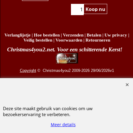
€
12.95
Klik hier
Klik hier
Koop nu
Verlanglijstje
|
Hoe bestellen
|
Verzenden
|
Betalen
|
Uw privacy
|
Veilig bestellen
|
Voorwaarden
|
Retourneren
Christmas4you2.net. Voor een schitterende Kerst!
Copyright
© Christmas4you2 2009-2026 29/06/2026v1
D.R. Pruis Marketing & Verkoop @online - Leeuwarden, KvK 66492386, BTW nr
NL001438798B03
Deze site maakt gebruik van cookies om uw
bezoekerservaring te verbeteren.
Webwinkel gemaakt met ShopFactory webwinkel software.
Meer details