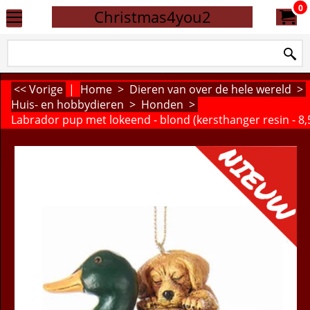
0
Christmas4you2
<< Vorige
|
Home
>
Dieren van over de hele wereld
>
Huis- en hobbydieren
>
Honden
>
Labrador pup met lokeend - blond (kersthanger resin - 8