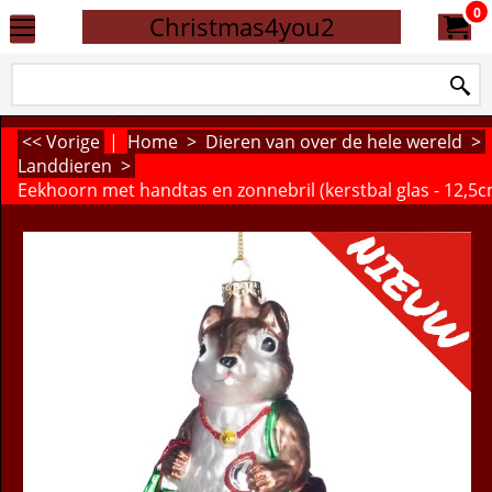
0
Christmas4you2
<< Vorige
|
Home
>
Dieren van over de hele wereld
>
Landdieren
>
Eekhoorn met handtas en zonnebril (kerstbal glas - 12,5c