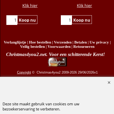
12,5cm)
€
17.95
€
10.95
Klik hier
Klik hier
Koop nu
Koop nu
Verlanglijstje
|
Hoe bestellen
|
Verzenden
|
Betalen
|
Uw privacy
|
Veilig bestellen
|
Voorwaarden
|
Retourneren
Christmas4you2.net. Voor een schitterende Kerst!
Copyright
© Christmas4you2 2009-2026 29/06/2026v1
D.R. Pruis Marketing & Verkoop @online - Leeuwarden, KvK 66492386, BTW nr
NL001438798B03
Deze site maakt gebruik van cookies om uw
bezoekerservaring te verbeteren.
Webwinkel gemaakt met ShopFactory webwinkel software.