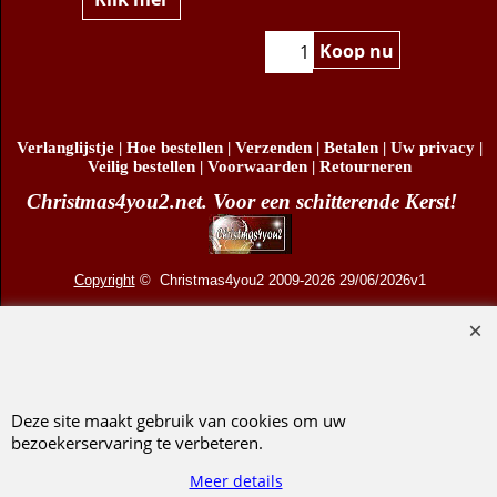
€
25.95
Klik hier
Klik hier
Koop nu
Verlanglijstje
|
Hoe bestellen
|
Verzenden
|
Betalen
|
Uw privacy
|
Veilig bestellen
|
Voorwaarden
|
Retourneren
Christmas4you2.net. Voor een schitterende Kerst!
Copyright
© Christmas4you2 2009-2026 29/06/2026v1
D.R. Pruis Marketing & Verkoop @online - Leeuwarden, KvK 66492386, BTW nr
NL001438798B03
Deze site maakt gebruik van cookies om uw
bezoekerservaring te verbeteren.
Webwinkel gemaakt met ShopFactory webwinkel software.
Meer details