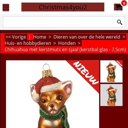
0
Christmas4you2
<< Vorige
|
Home
>
Dieren van over de hele wereld
>
Huis- en hobbydieren
>
Honden
>
Chihuahua met kerstmuts en sjaal (kerstbal glas - 7,5cm)