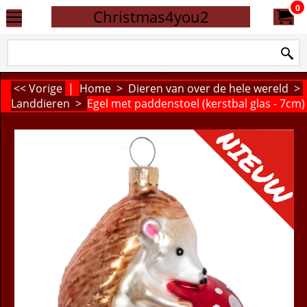
0
Christmas4you2
<< Vorige
|
Home
>
Dieren van over de hele wereld
>
Landdieren
>
Egel met paddenstoel (kerstbal glas - 7cm)