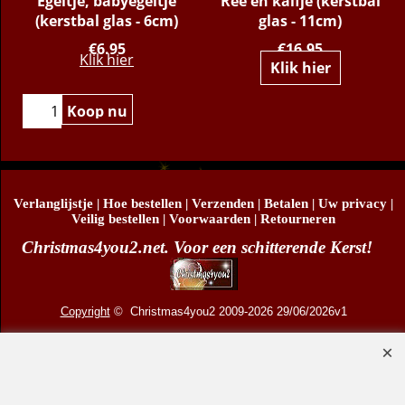
Egeltje, babyegeltje
Ree en kalfje (kerstbal
(kerstbal glas - 6cm)
glas - 11cm)
€
6.95
€
16.95
Klik hier
Klik hier
Koop nu
Verlanglijstje
|
Hoe bestellen
|
Verzenden
|
Betalen
|
Uw privacy
|
Veilig bestellen
|
Voorwaarden
|
Retourneren
Christmas4you2.net. Voor een schitterende Kerst!
Copyright
© Christmas4you2 2009-2026 29/06/2026v1
D.R. Pruis Marketing & Verkoop @online - Leeuwarden, KvK 66492386, BTW nr
NL001438798B03