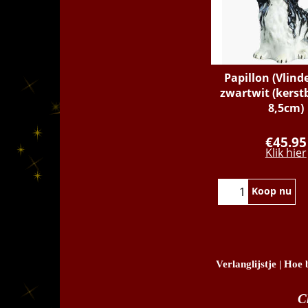
Papillon (Vlin
zwartwit (kerstb
8,5cm)
€
45.95
Klik hier
Koop nu
Verlanglijstje
|
Hoe b
C