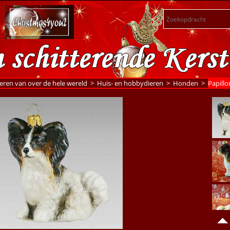
eren van over de hele wereld
>
Huis- en hobbydieren
>
Honden
>
Papillo