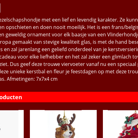
gezelschapshondje met een lief en levendig karakter. Ze kun
en opschieten en doen nooit moeilijk. Het is een frans/belg
en geweldig ornament voor elk baasje van een Vlinderhondj
uropa gemaakt van stevige kwaliteit glas, is met de hand bes
s en zal jarenlang een geliefd onderdeel van je kerstversierin
cadeau voor elke liefhebber en het zal zeker een glimlach t
 ziet. Dus geef deze trouwe viervoeter vanaf nu een speciaal 
ze unieke kerstbal en fleur je feestdagen op met deze tro
las. Afmetingen: 7x7x4 cm
roducten