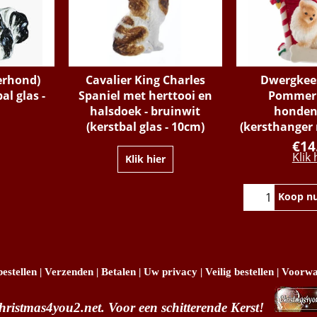
derhond)
Cavalier King Charles
Dwergkee
al glas -
Spaniel met herttooi en
Pommeri
halsdoek - bruinwit
honden
(kerstbal glas - 10cm)
(kersthanger 
€
14
Klik 
Klik hier
Koop n
estellen
|
Verzenden
|
Betalen
|
Uw privacy
|
Veilig bestellen
|
Voorwa
hristmas4you2.net. Voor een schitterende Kerst!