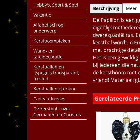
Hobby's, Sport & Spel
Beschrijving
Meer
Vakantie
De Papillon is een 
Alfabetisch op
eigenlijk met iedere
onderwerp
dwergspaniël ras. E
Kerstboompieken
kerstbal wordt in E
met prachtige detail
Wand- en
tafeldecoratie
Het is een geweldig 
bij iedereen die het
Kerstballen en
de kerstboom met de
ijspegels transparant,
frosted
vriend! Materiaal: g
Kerstballen op kleur
Gerelateerde P
Cadeaudoosjes
De kerstbal - over
Germanen en Christus