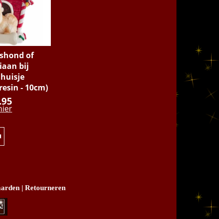
shond of
aan bij
huisje
resin - 10cm)
.95
hier
u
arden
|
Retourneren