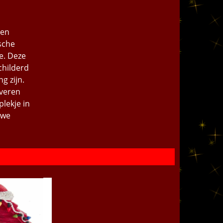
nen
ische
e. Deze
childerd
g zijn.
overen
plekje in
uwe