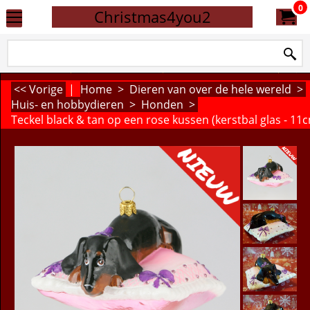
0
Christmas4you2
<< Vorige
|
Home
>
Dieren van over de hele wereld
>
Huis- en hobbydieren
>
Honden
>
Teckel black & tan op een rose kussen (kerstbal glas - 11