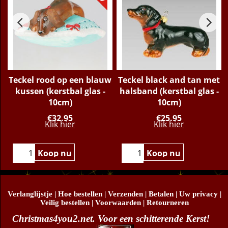
o
Teckel rood op een blauw
Teckel black and tan met
-
kussen (kerstbal glas -
halsband (kerstbal glas -
10cm)
10cm)
€
32.95
€
25.95
Klik hier
Klik hier
Koop nu
Koop nu
Verlanglijstje
|
Hoe bestellen
|
Verzenden
|
Betalen
|
Uw privacy
|
Veilig bestellen
|
Voorwaarden
|
Retourneren
Christmas4you2.net. Voor een schitterende Kerst!