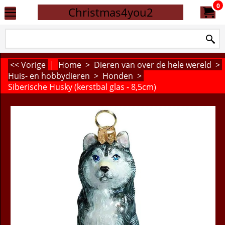
0
Christmas4you2
<< Vorige
|
Home
>
Dieren van over de hele wereld
>
Huis- en hobbydieren
>
Honden
>
Siberische Husky (kerstbal glas - 8,5cm)