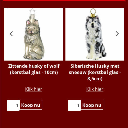
Gerelateerde Producten
Zittende husky of wolf
Siberische Husky met
(kerstbal glas - 10cm)
sneeuw (kerstbal glas -
8,5cm)
€
13.95
€
44.95
Klik hier
Klik hier
Koop nu
Koop nu