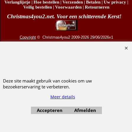
Verlanglijstje
|
Hoe bestellen
|
Verzenden
|
Betalen
|
Uw privacy
|
Veilig bestellen
|
Voorwaarden
|
Retourneren
Christmas4you2.net. Voor een schitterende Kerst!
Copyright
© Christmas4you2 2009-2026 29/06/2026v1
D.R. Pruis Marketing & Verkoop @online - Leeuwarden, KvK 66492386, BTW nr
NL001438798B03
Deze site maakt gebruik van cookies om uw
Webwinkel gemaakt met ShopFactory webwinkel software.
bezoekerservaring te verbeteren.
Meer details
Accepteren
Afmelden