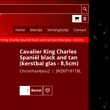
0
Home
Mandje
Verlanglijstje
Contact
r King Charles Spaniël black and tan (kerstbal glas - 8,5cm)
Cavalier King Charles
Spaniël black and tan
(kerstbal glas - 8,5cm)
Christmas4you2
JWZKP1811BL
43.95
€
Bestel