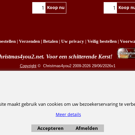
Koop nu
Koop n
estellen
|
Verzenden
|
Betalen
|
Uw privacy
|
Veilig bestellen
|
Voorwa
hristmas4you2.net. Voor een schitterende Kerst!
Copyright
© Christmas4you2 2009-2026 29/06/2026v1
R. Pruis Marketing & Verkoop @online - Leeuwarden, KvK 66492386, BTW nr NL001438798
Webwinkel gemaakt met ShopFactory webwinkel software.
site maakt gebruik van cookies om uw bezoekerservaring te verbe
Meer details
Accepteren
Afmelden