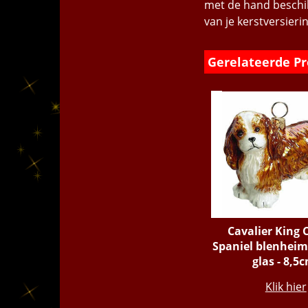
met de hand beschild
van je kerstversieri
Gerelateerde P
Cavalier King 
Spaniel blenheim
glas - 8,5
€
43.95
Klik hier