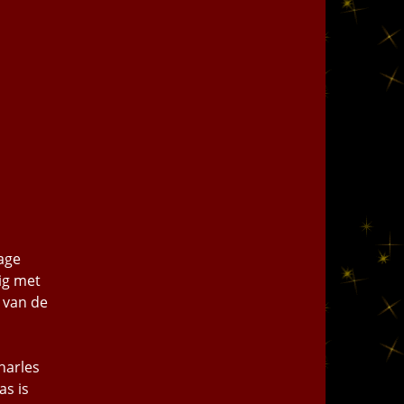
age
tig met
 van de
n
harles
as is