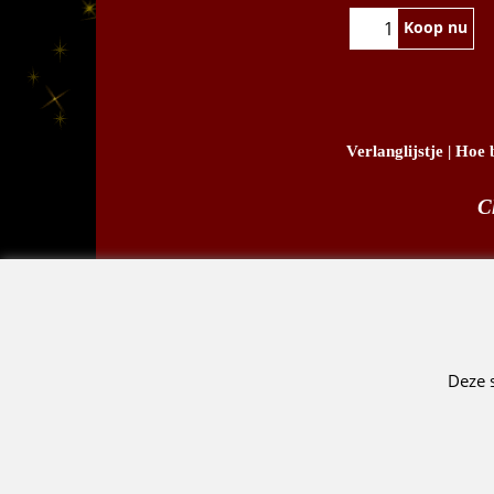
Koop nu
Verlanglijstje
|
Hoe b
C
D.
Deze 