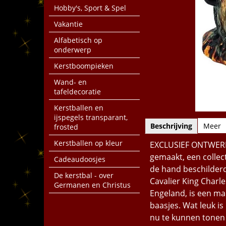
Hobby's, Sport & Spel
Vakantie
Alfabetisch op
onderwerp
Kerstboompieken
Wand- en
tafeldecoratie
Kerstballen en
ijspegels transparant,
Beschrijving
Meer
frosted
Kerstballen op kleur
EXCLUSIEF ONTWERP 
gemaakt, een collect
Cadeaudoosjes
de hand beschilderd
De kerstbal - over
Cavalier King Charle
Germanen en Christus
Engeland, is een mak
baasjes. Wat leuk is
nu te kunnen tonen 