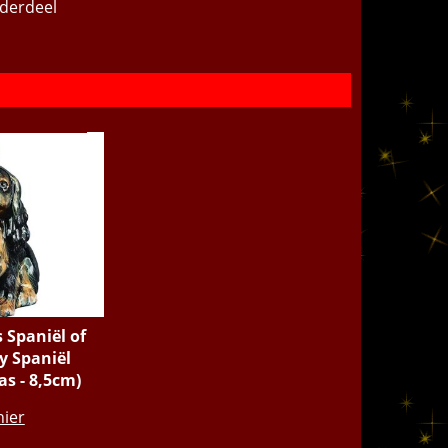
nderdeel
 Spaniël of
y Spaniël
as - 8,5cm)
.95
hier