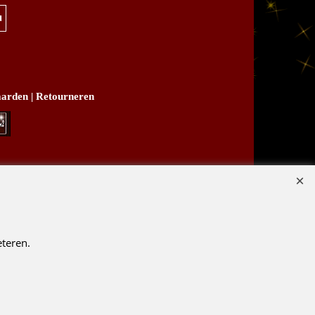
u
arden
|
Retourneren
B03
teren.