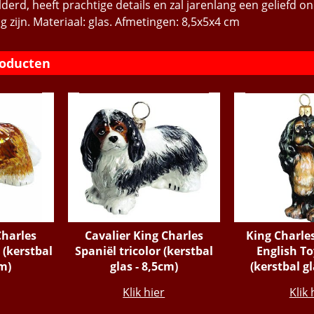
erd, heeft prachtige details en zal jarenlang een geliefd o
ng zijn. Materiaal: glas. Afmetingen: 8,5x5x4 cm
roducten
Charles
Cavalier King Charles
King Charles
 (kerstbal
Spaniël tricolor (kerstbal
English To
cm)
glas - 8,5cm)
(kerstbal gl
€
43.95
€
42
Klik hier
Klik 