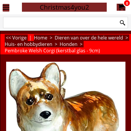
0
Christmas4you2
<< Vorige
|
Home
>
Dieren van over de hele wereld
>
Huis- en hobbydieren
>
Honden
>
Pembroke Welsh Corgi (kerstbal glas - 9cm)