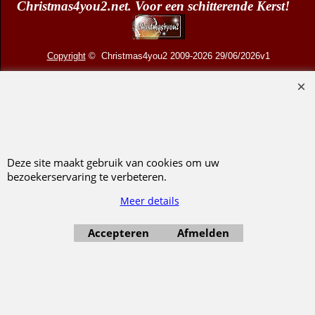
Veilig bestellen
|
Voorwaarden
|
Retourneren
Christmas4you2.net. Voor een schitterende Kerst!
Copyright
© Christmas4you2 2009-2026 29/06/2026v1
D.R. Pruis Marketing & Verkoop @online - Leeuwarden, KvK 66492386, BTW nr
NL001438798B03
Deze site maakt gebruik van cookies om uw
bezoekerservaring te verbeteren.
Webwinkel gemaakt met ShopFactory webwinkel software.
Meer details
Accepteren
Afmelden