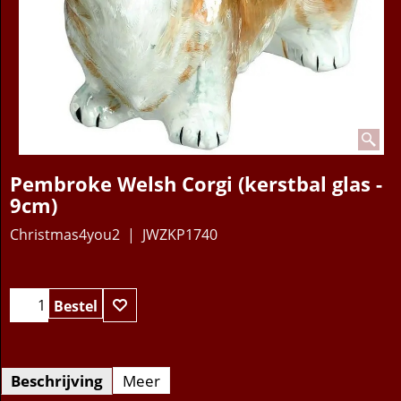
Pembroke Welsh Corgi (kerstbal glas -
9cm)
Christmas4you2
JWZKP1740
42.95
€
Bestel