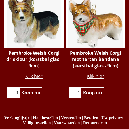
Pembroke Welsh Corgi
Pembroke Welsh Corgi
driekleur (kerstbal glas -
met tartan bandana
9cm)
(kerstbal glas - 9cm)
€
45.95
€
46.95
Klik hier
Klik hier
Koop nu
Koop nu
Verlanglijstje
|
Hoe bestellen
|
Verzenden
|
Betalen
|
Uw privacy
|