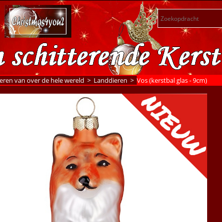
eren van over de hele wereld
>
Landdieren
>
Vos (kerstbal glas - 9cm)