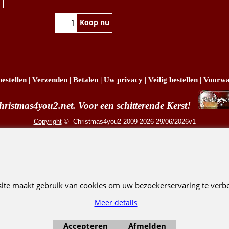
Koop nu
estellen
|
Verzenden
|
Betalen
|
Uw privacy
|
Veilig bestellen
|
Voorwa
hristmas4you2.net. Voor een schitterende Kerst!
Copyright
© Christmas4you2 2009-2026 29/06/2026v1
R. Pruis Marketing & Verkoop @online - Leeuwarden, KvK 66492386, BTW nr NL001438798
Webwinkel gemaakt met ShopFactory webwinkel software.
site maakt gebruik van cookies om uw bezoekerservaring te verbe
Meer details
Accepteren
Afmelden