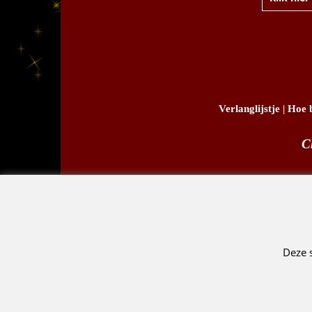
Klik hier
Verlanglijstje
|
Hoe b
C
D.
Deze 