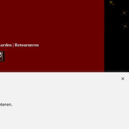
arden
|
Retourneren
B03
teren.