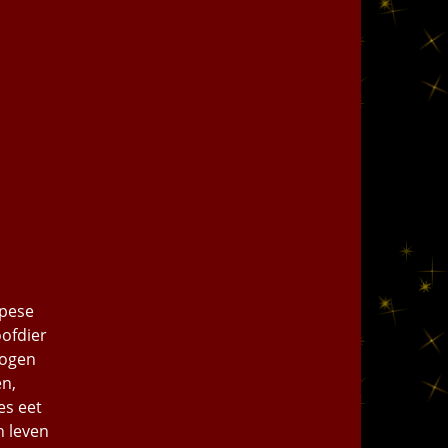
opese
ofdier
mogen
en,
es eet
n leven