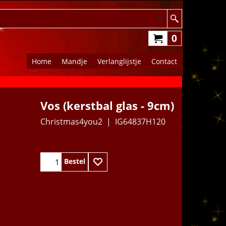
0
Home
Mandje
Verlanglijstje
Contact
Vos (kerstbal glas - 9cm)
Christmas4you2
IG64837H120
11.95
€
Bestel