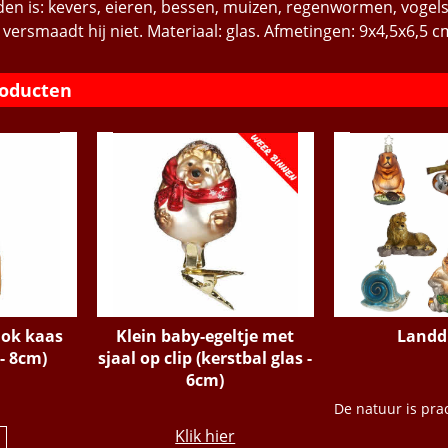
en is: kevers, eieren, bessen, muizen, regenwormen, vogel
 versmaadt hij niet. Materiaal: glas. Afmetingen: 9x4,5x6,5 c
roducten
lok kaas
Klein baby-egeltje met
Landd
 - 8cm)
sjaal op clip (kerstbal glas -
6cm)
€
15.95
Klik hier