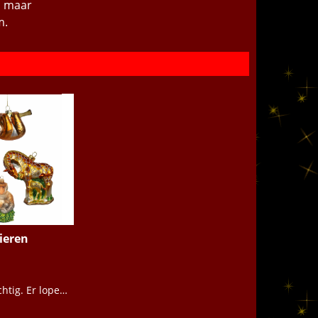
s maar
m.
ieren
De natuur is prachtig. Er lopen en kruipen heel veel mooie dieren! Kijk hier en zoek jouw favoriete dieren uit voor in je kerstboom.