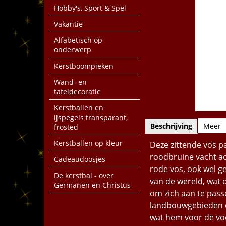
Hobby's, Sport & Spel
Vakantie
Alfabetisch op
onderwerp
Kerstboompieken
Wand- en
tafeldecoratie
Kerstballen en
ijspegels transparant,
Beschrijving
Meer
frosted
Kerstballen op kleur
Deze zittende vos pas
roodbruine vacht acc
Cadeaudoosjes
rode vos, ook wel g
De kerstbal - over
van de wereld, wat 
Germanen en Christus
om zich aan te pass
landbouwgebieden en 
wat hem voor de voe