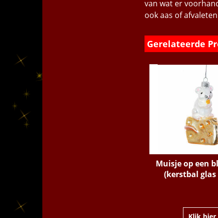
van wat er voorhand
ook aas of afvaleten
Gerelateerde P
Muisje op een b
(kerstbal glas
€
10.95