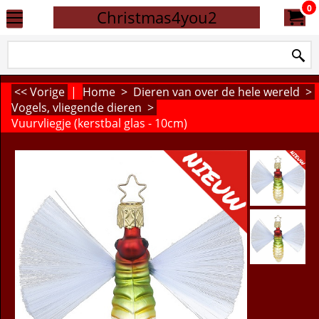
0
Christmas4you2
<< Vorige
|
Home
>
Dieren van over de hele wereld
>
Vogels, vliegende dieren
>
Vuurvliegje (kerstbal glas - 10cm)