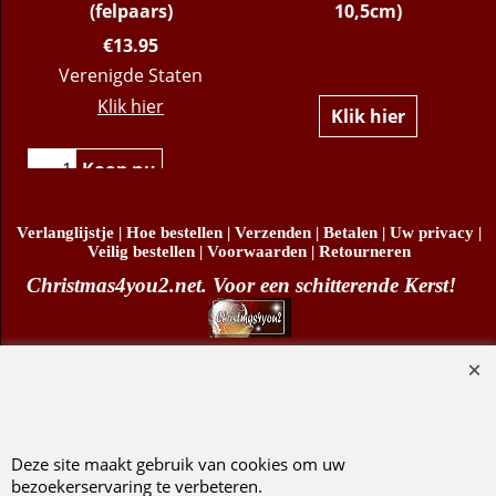
(felpaars)
10,5cm)
€
13.95
Verenigde Staten
Klik hier
Klik hier
Koop nu
Verlanglijstje
|
Hoe bestellen
|
Verzenden
|
Betalen
|
Uw privacy
|
Veilig bestellen
|
Voorwaarden
|
Retourneren
Christmas4you2.net. Voor een schitterende Kerst!
Copyright
© Christmas4you2 2009-2026 29/06/2026v1
D.R. Pruis Marketing & Verkoop @online - Leeuwarden, KvK 66492386, BTW nr
NL001438798B03
Deze site maakt gebruik van cookies om uw
bezoekerservaring te verbeteren.