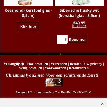
y
Keeshond (kerstbal glas -
Siberische husky wit
d
8,5cm)
(kerstbal glas - 8,5cm)
€
49.95
Klik hier
Klik hier
Koop nu
Verlanglijstje
|
Hoe bestellen
|
Verzenden
|
Betalen
|
Uw privacy
|
Veilig bestellen
|
Voorwaarden
|
Retourneren
Christmas4you2.net. Voor een schitterende Kerst!
Copyright
© Christmas4you2 2009-2026 29/06/2026v1
D.R. Pruis Marketing & Verkoop @online - Leeuwarden, KvK 66492386, BTW nr
NL001438798B03