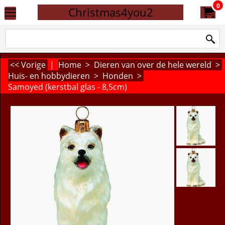
0
Christmas4you2
<< Vorige
|
Home
>
Dieren van over de hele wereld
>
Huis- en hobbydieren
>
Honden
>
Samoyed (kerstbal glas - 8,5cm)