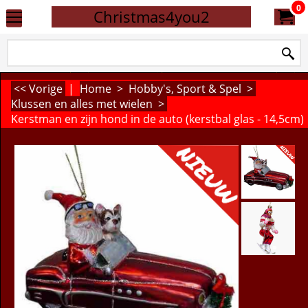
0
Christmas4you2
<< Vorige
|
Home
>
Hobby's, Sport & Spel
>
Klussen en alles met wielen
>
Kerstman en zijn hond in de auto (kerstbal glas - 14,5cm)