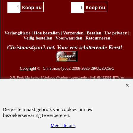
Klik hier
Klik hier
Koop nu
Koop nu
Verlanglijstje
|
Hoe bestellen
|
Verzenden
|
Betalen
|
Uw privacy
|
Veilig bestellen
|
Voorwaarden
|
Retourneren
Christmas4you2.net. Voor een schitterende Kerst!
Copyright
© Christmas4you2 2009-2026 29/06/2026v1
D.R. Pruis Marketing & Verkoop @online - Leeuwarden, KvK 66492386, BTW nr
NL001438798B03
Deze site maakt gebruik van cookies om uw
bezoekerservaring te verbeteren.
Webwinkel gemaakt met ShopFactory webwinkel software.
Meer details