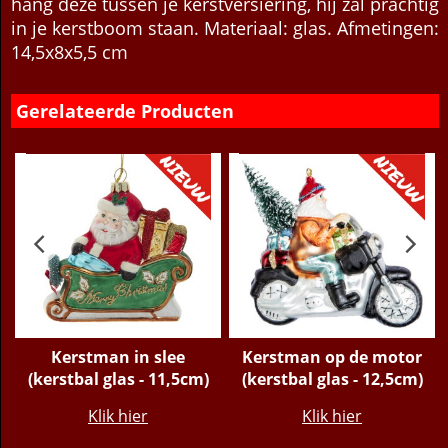
vrolijk en gezellig uit. Fleur je kerstboom op en
hang deze tussen je kerstversiering, hij zal prachtig
in je kerstboom staan. Materiaal: glas. Afmetingen:
14,5x8x5,5 cm
Gerelateerde Producten
Kerstman in slee
Kerstman op de motor
(kerstbal glas - 11,5cm)
(kerstbal glas - 12,5cm)
€
16.95
€
11.95