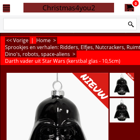
0
Christmas4you2
<< Vorige
|
Home
>
Sprookjes en verhalen: Ridders, Elfjes, Nutcrackers, Rui
Dino's, robots, space-aliens
>
Darth vader uit Star Wars (kerstbal glas - 10,5cm)