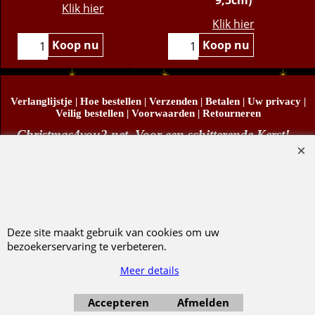
Klik hier
Klik hier
Koop nu
Koop nu
Verlanglijstje
|
Hoe bestellen
|
Verzenden
|
Betalen
|
Uw privacy
|
Veilig bestellen
|
Voorwaarden
|
Retourneren
Christmas4you2.net. Voor een schitterende Kerst!
Copyright
© Christmas4you2 2009-2026 29/06/2026v1
D.R. Pruis Marketing & Verkoop @online - Leeuwarden, KvK 66492386, BTW nr
NL001438798B03
Deze site maakt gebruik van cookies om uw
bezoekerservaring te verbeteren.
Meer details
Webwinkel gemaakt met ShopFactory webwinkel software.
Accepteren
Afmelden