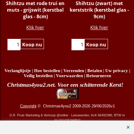
n
Shihtzu met rode trui en
Shihtzu (zwart) met
muts - grijswit (kerstbal
kerststrik (kerstbal glas -
glas - 8cm)
9cm)
€
15.95
€
15.95
Klik hier
Klik hier
Koop nu
Koop nu
Verlanglijstje
|
Hoe bestellen
|
Verzenden
|
Betalen
|
Uw privacy
|
Veilig bestellen
|
Voorwaarden
|
Retourneren
Christmas4you2.net. Voor een schitterende Kerst!
Copyright
© Christmas4you2 2009-2026 29/06/2026v1
D.R. Pruis Marketing & Verkoop @online - Leeuwarden, KvK 66492386, BTW nr
NL001438798B03