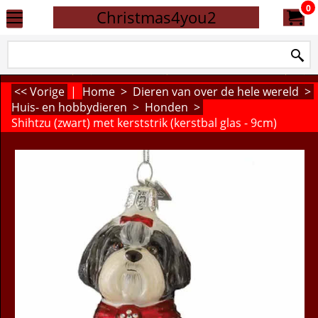
0
Christmas4you2
<< Vorige
|
Home
>
Dieren van over de hele wereld
>
Huis- en hobbydieren
>
Honden
>
Shihtzu (zwart) met kerststrik (kerstbal glas - 9cm)