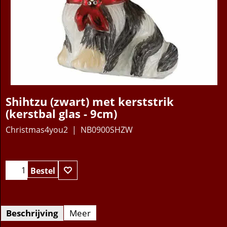
Shihtzu (zwart) met kerststrik
(kerstbal glas - 9cm)
Christmas4you2
NB0900SHZW
15.95
€
Bestel