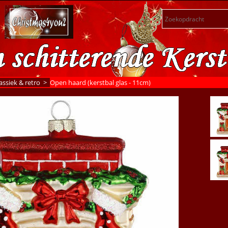
assiek & retro
>
Open haard (kerstbal glas - 11cm)