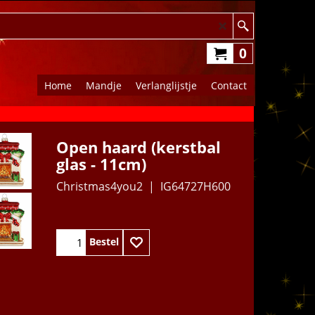
0
Home
Mandje
Verlanglijstje
Contact
Open haard (kerstbal
glas - 11cm)
Christmas4you2
IG64727H600
11.95
€
Bestel