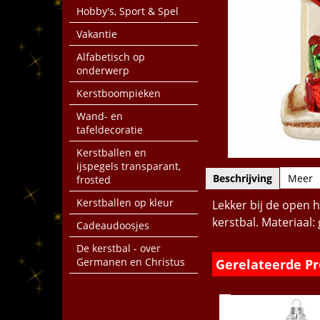
Hobby's, Sport & Spel
Vakantie
Alfabetisch op
onderwerp
Kerstboompieken
Wand- en
tafeldecoratie
Kerstballen en
ijspegels transparant,
Beschrijving
Meer
frosted
Kerstballen op kleur
Lekker bij de open h
kerstbal. Materiaal:
Cadeaudoosjes
De kerstbal - over
Germanen en Christus
Gerelateerde P