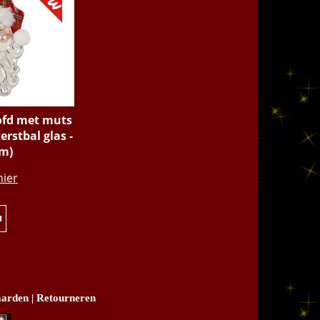
fd met muts
erstbal glas -
m)
.95
hier
u
arden
|
Retourneren