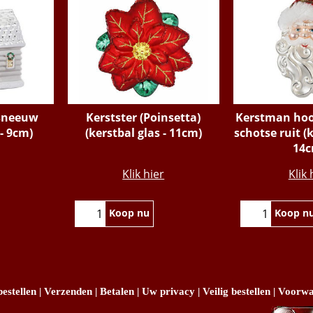
 sneeuw
Kerstster (Poinsetta)
Kerstman hoo
 - 9cm)
(kerstbal glas - 11cm)
schotse ruit (k
14c
€
8.95
€
11
Klik hier
Klik 
Koop nu
Koop n
estellen
|
Verzenden
|
Betalen
|
Uw privacy
|
Veilig bestellen
|
Voorwa