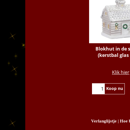
Blokhut in de
(kerstbal glas
€
9.95
Klik hier
Koop nu
Verlanglijstje
|
Hoe b