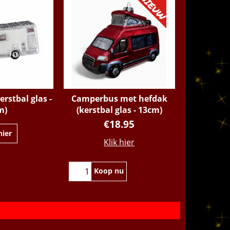
rstbal glas -
Camperbus met hefdak
m)
(kerstbal glas - 13cm)
€
18.95
Klik hier
hier
Koop nu