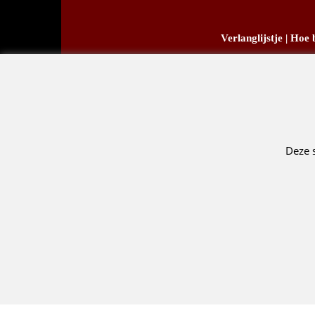
Verlanglijstje
|
Hoe b
C
D.
Deze 