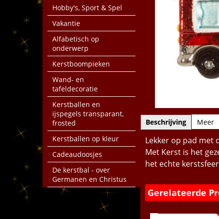
Hobby's, Sport & Spel
Vakantie
Alfabetisch op
onderwerp
Kerstboompieken
Wand- en
tafeldecoratie
Kerstballen en
ijspegels transparant,
Beschrijving
Meer
frosted
Kerstballen op kleur
Lekker op pad met d
Met Kerst is het ge
Cadeaudoosjes
het echte kerstsfeert
De kerstbal - over
Germanen en Christus
Gerelateerde P