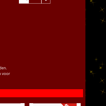
den.
n voor