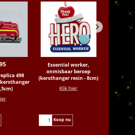
.95
Essential worker,
Zeppelin 'J
onmisbaar beroep
(kerstbal
eplica 498
(kersthanger resin - 8cm)
K
kersthanger
Klik hier
9,5cm)
ier
Koop nu
Koo