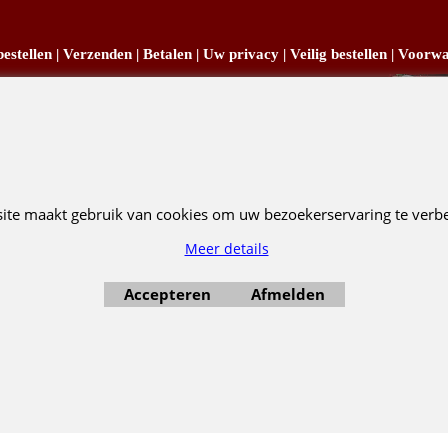
estellen
|
Verzenden
|
Betalen
|
Uw privacy
|
Veilig bestellen
|
Voorwa
hristmas4you2.net. Voor een schitterende Kerst!
Copyright
© Christmas4you2 2009-2026 29/06/2026v1
R. Pruis Marketing & Verkoop @online - Leeuwarden, KvK 66492386, BTW nr NL001438798
site maakt gebruik van cookies om uw bezoekerservaring te verbe
Webwinkel gemaakt met ShopFactory webwinkel software.
Meer details
Accepteren
Afmelden