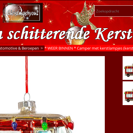
utomotive & Beroepen
>
* WEER BINNEN * Camper met kerstlampjes (kerstb