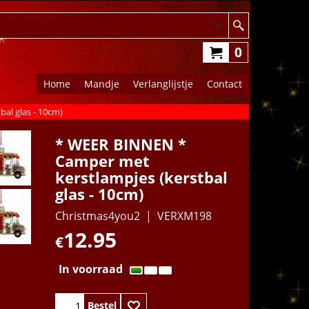
0
Home
Mandje
Verlanglijstje
Contact
al glas - 10cm)
* WEER BINNEN *
Camper met
kerstlampjes (kerstbal
glas - 10cm)
Christmas4you2
VERXM198
12.95
€
In voorraad
Bestel