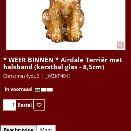
* WEER BINNEN * Airdale Terriër met
halsband (kerstbal glas - 8,5cm)
Christmas4you2
JWZKP4041
42.95
€
In voorraad
Bestel