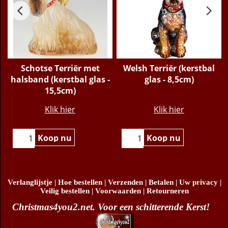
r
Schotse Terriër met
Welsh Terriër (kerstbal
halsband (kerstbal glas -
glas - 8,5cm)
15,5cm)
€
25.95
€
48.95
Klik hier
Klik hier
Koop nu
Koop nu
Verlanglijstje
|
Hoe bestellen
|
Verzenden
|
Betalen
|
Uw privacy
|
Veilig bestellen
|
Voorwaarden
|
Retourneren
Christmas4you2.net. Voor een schitterende Kerst!