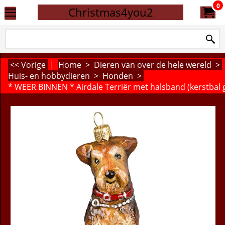
0
Christmas4you2
<< Vorige
|
Home
>
Dieren van over de hele wereld
>
Huis- en hobbydieren
>
Honden
>
* WEER BINNEN * Airdale Terriër met halsband (kerstbal g