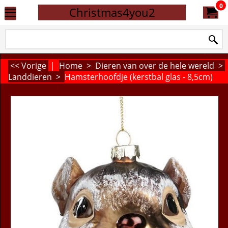
0
Christmas4you2
<< Vorige
|
Home
>
Dieren van over de hele wereld
>
Landdieren
>
Hamsterhoofdje (kerstbal glas - 8,5cm)