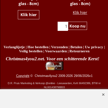
glas - 8cm)
glas - 8cm)
Klik hier
Klik hier
Koop nu
Verlanglijstje
|
Hoe bestellen
|
Verzenden
|
Betalen
|
Uw privacy
|
Veilig bestellen
|
Voorwaarden
|
Retourneren
Christmas4you2.net. Voor een schitterende Kerst!
Copyright
© Christmas4you2 2009-2026 29/06/2026v1
D.R. Pruis Marketing & Verkoop @online - Leeuwarden, KvK 66492386, BTW nr
NL001438798B03
Webwinkel gemaakt met ShopFactory webwinkel software.