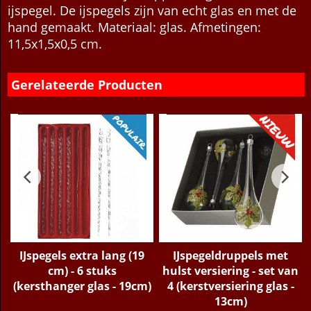
ware een bevroren ijsdruppel hangend aan een
ijspegel. De ijspegels zijn van echt glas en met de
hand gemaakt. Materiaal: glas. Afmetingen:
11,5x1,5x0,5 cm.
Gerelateerde Producten
IJspegels extra lang (19
IJspegeldruppels met
cm) - 6 stuks
hulst versiering - set van
(kersthanger glas - 19cm)
4 (kerstversiering glas -