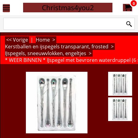
0
Christmas4you2
<< Vorige
|
Home
>
Kerstballen en ijspegels transparant, frosted
>
IJspegels, sneeuwvlokken, engeltjes
>
* WEER BINNEN * IJspegel met bevroren waterdruppel (6 s