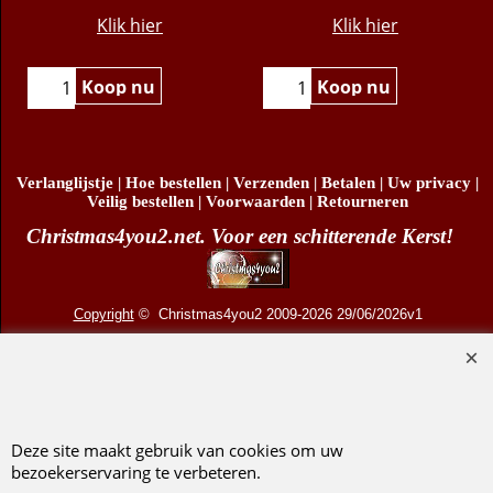
13cm)
€
12.95
€
14.95
Klik hier
Klik hier
Koop nu
Koop nu
Verlanglijstje
|
Hoe bestellen
|
Verzenden
|
Betalen
|
Uw privacy
|
Veilig bestellen
|
Voorwaarden
|
Retourneren
Christmas4you2.net. Voor een schitterende Kerst!
Copyright
© Christmas4you2 2009-2026 29/06/2026v1
D.R. Pruis Marketing & Verkoop @online - Leeuwarden, KvK 66492386, BTW nr
NL001438798B03
Deze site maakt gebruik van cookies om uw
bezoekerservaring te verbeteren.
Webwinkel gemaakt met ShopFactory webwinkel software.