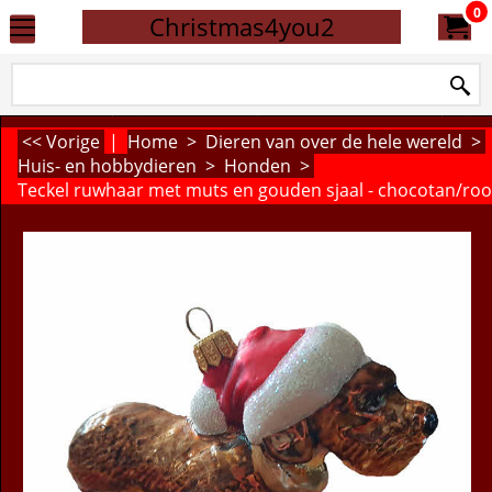
0
Christmas4you2
<< Vorige
|
Home
>
Dieren van over de hele wereld
>
Huis- en hobbydieren
>
Honden
>
Teckel ruwhaar met muts en gouden sjaal - chocotan/rood