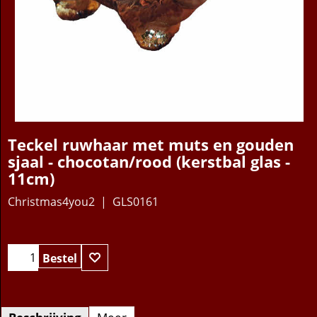
Teckel ruwhaar met muts en gouden
sjaal - chocotan/rood (kerstbal glas -
11cm)
Christmas4you2
GLS0161
18.95
€
Bestel