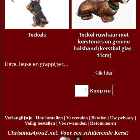
l
Teckels
Teckel ruwhaar met
kerstmuts en groene
halsband (kerstbal glas -
11cm)
Lieve, leuke en grappige teckeltjes
€
21.95
Klik hier
Koop nu
Verlanglijstje
|
Hoe bestellen
|
Verzenden
|
Betalen
|
Uw privacy
|
Veilig bestellen
|
Voorwaarden
|
Retourneren