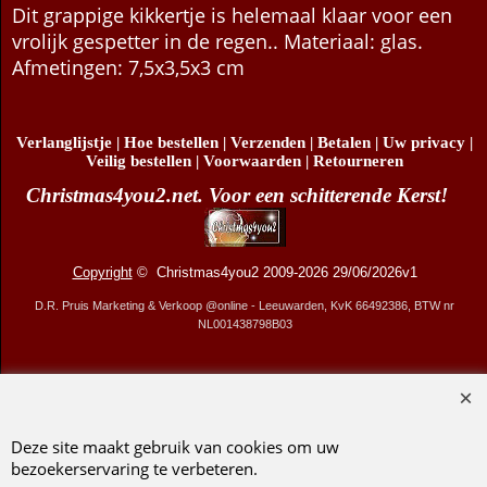
Dit grappige kikkertje is helemaal klaar voor een
vrolijk gespetter in de regen.. Materiaal: glas.
Afmetingen: 7,5x3,5x3 cm
Verlanglijstje
|
Hoe bestellen
|
Verzenden
|
Betalen
|
Uw privacy
|
Veilig bestellen
|
Voorwaarden
|
Retourneren
Christmas4you2.net. Voor een schitterende Kerst!
Copyright
© Christmas4you2 2009-2026 29/06/2026v1
D.R. Pruis Marketing & Verkoop @online - Leeuwarden, KvK 66492386, BTW nr
NL001438798B03
Webwinkel gemaakt met ShopFactory webwinkel software.
Deze site maakt gebruik van cookies om uw
bezoekerservaring te verbeteren.