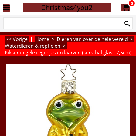
0
Christmas4you2
<< Vorige
|
Home
>
Dieren van over de hele wereld
>
Waterdieren & reptielen
>
Kikker in gele regenjas en laarzen (kerstbal glas - 7,5cm)