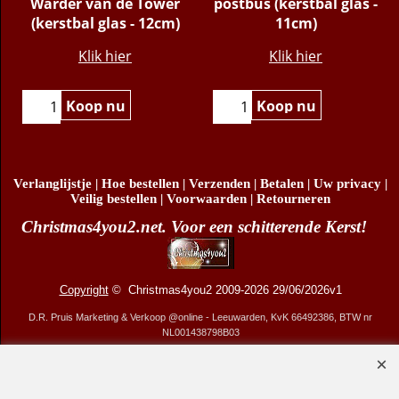
Beefeater, Yeoman
Britse rode ronde
Warder van de Tower
postbus (kerstbal glas -
(kerstbal glas - 12cm)
11cm)
€
8.95
€
7.95
Klik hier
Klik hier
Koop nu
Koop nu
Verlanglijstje
|
Hoe bestellen
|
Verzenden
|
Betalen
|
Uw privacy
|
Veilig bestellen
|
Voorwaarden
|
Retourneren
Christmas4you2.net. Voor een schitterende Kerst!
Copyright
© Christmas4you2 2009-2026 29/06/2026v1
D.R. Pruis Marketing & Verkoop @online - Leeuwarden, KvK 66492386, BTW nr
NL001438798B03