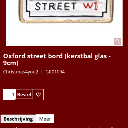
Oxford street bord (kerstbal glas -
9cm)
Christmas4you2
GR01094
8.95
€
Bestel
Beschrijving
Meer