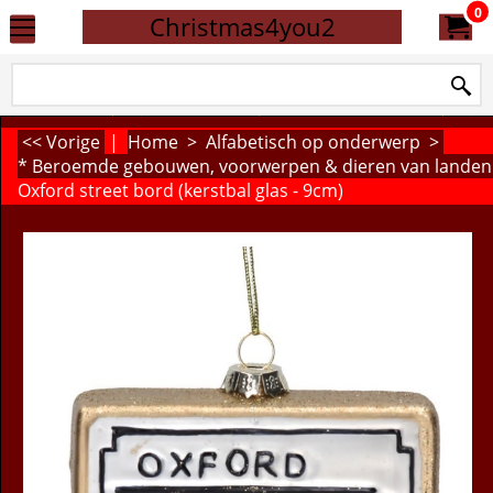
0
Christmas4you2
<< Vorige
|
Home
>
Alfabetisch op onderwerp
>
* Beroemde gebouwen, voorwerpen & dieren van landen
Oxford street bord (kerstbal glas - 9cm)