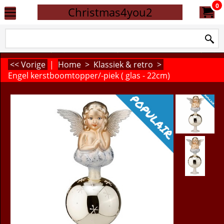
0
Christmas4you2
<< Vorige
|
Home
>
Klassiek & retro
>
Engel kerstboomtopper/-piek ( glas - 22cm)