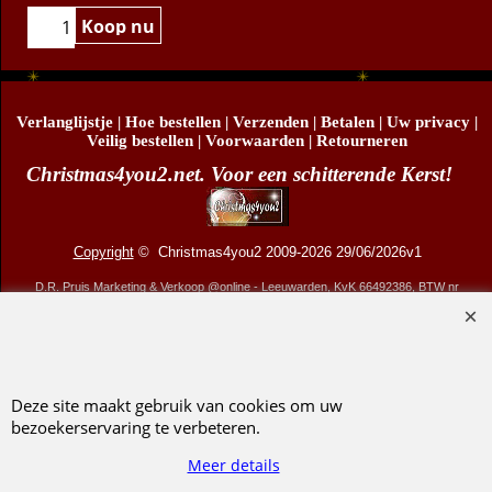
Koop nu
Verlanglijstje
|
Hoe bestellen
|
Verzenden
|
Betalen
|
Uw privacy
|
Veilig bestellen
|
Voorwaarden
|
Retourneren
Christmas4you2.net. Voor een schitterende Kerst!
Copyright
© Christmas4you2 2009-2026 29/06/2026v1
D.R. Pruis Marketing & Verkoop @online - Leeuwarden, KvK 66492386, BTW nr
NL001438798B03
Webwinkel gemaakt met ShopFactory webwinkel software.
Deze site maakt gebruik van cookies om uw
bezoekerservaring te verbeteren.
Meer details