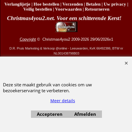
Verlanglijstje
|
Hoe bestellen
|
Verzenden
|
Betalen
|
Uw privacy
|
Veilig bestellen
|
Voorwaarden
|
Retourneren
Christmas4you2.net. Voor een schitterende Kerst!
Copyright
© Christmas4you2 2009-2026 29/06/2026v1
D.R. Pruis Marketing & Verkoop @online - Leeuwarden, KvK 66492386, BTW nr
NL001438798B03
Webwinkel gemaakt met ShopFactory webwinkel software.
Deze site maakt gebruik van cookies om uw
bezoekerservaring te verbeteren.
Meer details
Accepteren
Afmelden