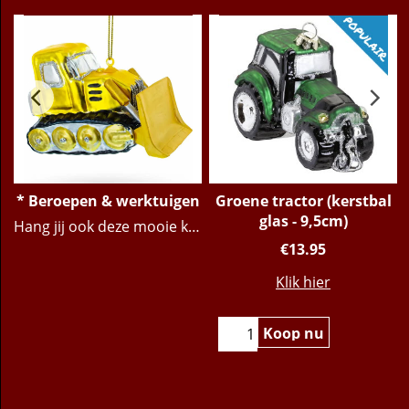
* Beroepen & werktuigen
Groene tractor (kerstbal
glas - 9,5cm)
Hang jij ook deze mooie kerstballen van jouw beroep in je kerstboom? Of geef zo'n kerstbal aan een vriend die helemaal gek van zijn/haar beroep is - dat is een leuke surprise! Christmas4you2 heeft prachtige kerstballen van allerlei beroepen en bezigheden. | Christmas4you2 voor een schitterende Kerst
€
13.95
Klik hier
Koop nu