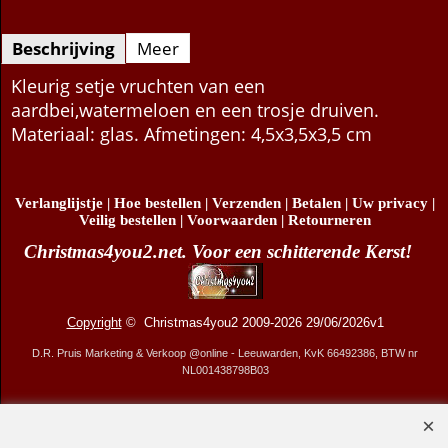
Beschrijving
Meer
Kleurig setje vruchten van een
aardbei,watermeloen en een trosje druiven.
Materiaal: glas. Afmetingen: 4,5x3,5x3,5 cm
Verlanglijstje
|
Hoe bestellen
|
Verzenden
|
Betalen
|
Uw privacy
|
Veilig bestellen
|
Voorwaarden
|
Retourneren
Christmas4you2.net. Voor een schitterende Kerst!
Copyright
© Christmas4you2 2009-2026 29/06/2026v1
D.R. Pruis Marketing & Verkoop @online - Leeuwarden, KvK 66492386, BTW nr
NL001438798B03