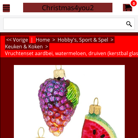
0
Christmas4you2
<< Vorige
|
Home
>
Hobby's, Sport & Spel
>
Keuken & Koken
>
Vruchtenset aardbei, watermeloen, druiven (kerstbal glas